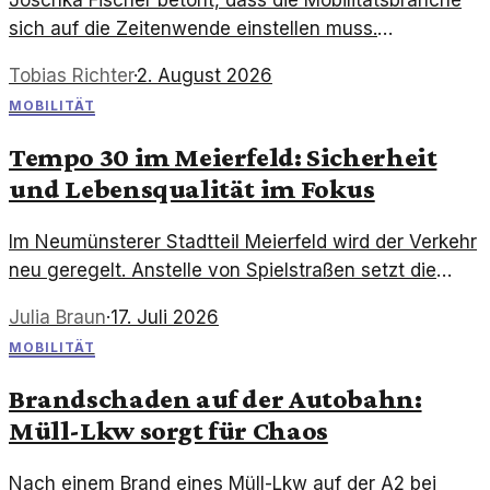
sich auf die Zeitenwende einstellen muss.
Veränderungen in der Politik und Gesellschaft
Tobias Richter
·
2. August 2026
erfordern ein Umdenken. Innovation und
MOBILITÄT
Nachhaltigkeit sind die Schlüssel.
Tempo 30 im Meierfeld: Sicherheit
und Lebensqualität im Fokus
Im Neumünsterer Stadtteil Meierfeld wird der Verkehr
neu geregelt. Anstelle von Spielstraßen setzt die
Stadt auf Tempo 30, um Sicherheit und
Julia Braun
·
17. Juli 2026
Lebensqualität zu erhöhen.
MOBILITÄT
Brandschaden auf der Autobahn:
Müll-Lkw sorgt für Chaos
Nach einem Brand eines Müll-Lkw auf der A2 bei