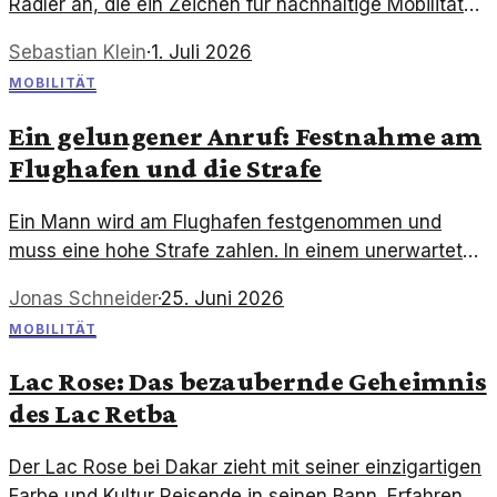
Radler an, die ein Zeichen für nachhaltige Mobilität
setzen. Immer mehr Menschen erkennen die Vorteile
Sebastian Klein
·
1. Juli 2026
des Radfahrens.
MOBILITÄT
Ein gelungener Anruf: Festnahme am
Flughafen und die Strafe
Ein Mann wird am Flughafen festgenommen und
muss eine hohe Strafe zahlen. In einem unerwarteten
Wendepunkt ruft er seine Freundin an, um die Lage
Jonas Schneider
·
25. Juni 2026
zu klären.
MOBILITÄT
Lac Rose: Das bezaubernde Geheimnis
des Lac Retba
Der Lac Rose bei Dakar zieht mit seiner einzigartigen
Farbe und Kultur Reisende in seinen Bann. Erfahren