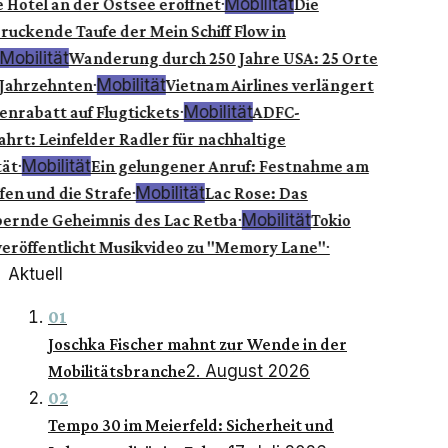
·
Mobilität
 Hotel an der Ostsee eröffnet
Die
ruckende Taufe der Mein Schiff Flow in
Mobilität
Wanderung durch 250 Jahre USA: 25 Orte
·
Mobilität
 Jahrzehnten
Vietnam Airlines verlängert
·
Mobilität
enrabatt auf Flugtickets
ADFC-
hrt: Leinfelder Radler für nachhaltige
·
Mobilität
ät
Ein gelungener Anruf: Festnahme am
·
Mobilität
fen und die Strafe
Lac Rose: Das
·
Mobilität
ernde Geheimnis des Lac Retba
Tokio
·
veröffentlicht Musikvideo zu "Memory Lane"
Aktuell
01
Joschka Fischer mahnt zur Wende in der
2. August 2026
Mobilitätsbranche
02
Tempo 30 im Meierfeld: Sicherheit und