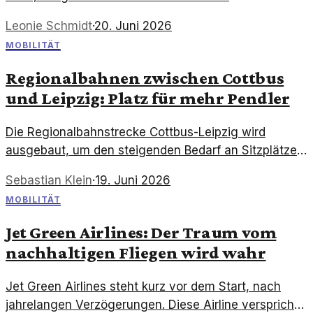
Unvorhersehbare geopolitische Entwicklungen
Leonie Schmidt
·
20. Juni 2026
könnten den Tourismus stark beeinträchtigen.
MOBILITÄT
Regionalbahnen zwischen Cottbus
und Leipzig: Platz für mehr Pendler
Die Regionalbahnstrecke Cottbus-Leipzig wird
ausgebaut, um den steigenden Bedarf an Sitzplätzen
zu decken. Pendler profitieren von verbesserten
Sebastian Klein
·
19. Juni 2026
Kapazitäten und einem stärkeren Fokus auf
MOBILITÄT
nachhaltige Mobilität.
Jet Green Airlines: Der Traum vom
nachhaltigen Fliegen wird wahr
Jet Green Airlines steht kurz vor dem Start, nach
jahrelangen Verzögerungen. Diese Airline verspricht