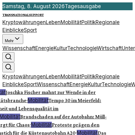
Samstag, 8. August 2026
Tagesausgabe
transnationalsupport
Kryptowährungen
Leben
Mobilität
Politik
Regionale
Einblicke
Sport
Mehr
Wissenschaft
Energie
Kultur
Technologie
Wirtschaft
Unte
Kryptowährungen
Leben
Mobilität
Politik
Regionale
Einblicke
Sport
Wissenschaft
Energie
Kultur
Technologie
W
tät
Joschka Fischer mahnt zur Wende in der
·
Mobilität
tätsbranche
Tempo 30 im Meierfeld:
heit und Lebensqualität im
Mobilität
Brandschaden auf der Autobahn: Müll-
·
Mobilität
rgt für Chaos
Proteste prägen den
·
Mobilität
stich für die Küstenautobahn A20
Das