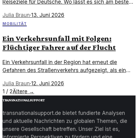
Reiseziele für Deutsche. Wo lässt es sich am besten
mit wenig Geld urlauben?
Julia Braun
·
13. Juni 2026
MOBILITÄT
Ein Verkehrsunfall mit Folgen:
Flüchtiger Fahrer auf der Flucht
Ein Verkehrsunfall in der Region hat erneut die
Gefahren des Straßenverkehrs aufgezeigt, als ein
Fahrer nach einem Zusammenstoß mit
Julia Braun
·
12. Juni 2026
Personenschaden flüchtete. Die Polizei sucht nach
1 / 2
Ältere
→
Zeugen und dem flüchtigen Fahrer.
transnationalsupport
transnationalsupport.de bietet fundierte Analysen
und aktuelle Nachrichten zu globalen Themen, die
unsere Gesellschaft betreffen. Unser Ziel ist es,
informierte Perspektiven zu fördern und eine