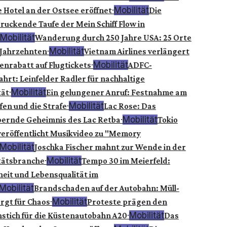
·
Mobilität
 Hotel an der Ostsee eröffnet
Die
ruckende Taufe der Mein Schiff Flow in
Mobilität
Wanderung durch 250 Jahre USA: 25 Orte
·
Mobilität
 Jahrzehnten
Vietnam Airlines verlängert
·
Mobilität
enrabatt auf Flugtickets
ADFC-
hrt: Leinfelder Radler für nachhaltige
·
Mobilität
ät
Ein gelungener Anruf: Festnahme am
·
Mobilität
fen und die Strafe
Lac Rose: Das
·
Mobilität
ernde Geheimnis des Lac Retba
Tokio
veröffentlicht Musikvideo zu "Memory
Mobilität
Joschka Fischer mahnt zur Wende in der
·
Mobilität
tätsbranche
Tempo 30 im Meierfeld:
heit und Lebensqualität im
Mobilität
Brandschaden auf der Autobahn: Müll-
·
Mobilität
rgt für Chaos
Proteste prägen den
·
Mobilität
stich für die Küstenautobahn A20
Das