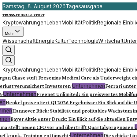
Samstag, 8. August 2026
Tagesausgabe
transnationalsupport
Kryptowährungen
Leben
Mobilität
Politik
Regionale Einbl
Mehr
Wissenschaft
Energie
Kultur
Technologie
Wirtschaft
Unte
Kryptowährungen
Leben
Mobilität
Politik
Regionale Einbl
gan Chase stuft Fresenius Medical Care als Underweight ein
·
Unternehmen
rlust verunsichert Investoren
Ferrari unter 
·
Unternehmen
Freenet Unlimited: Ein preiswertes Mobilfu
n
Henkel präsentiert Q1 2026 Ergebnisse: Ein Blick auf die
hmen
Hannover Rück: Stabilität und profitables Wachstum i
men
Bayer Aktie unter Druck: Ein Blick auf die aktuellen Ent
·
U
a stellt neuen CFO vor und übertrifft Quartalsprognosen
·
Unternehmen
f krank, Training enttäuscht
Die schicke Lim