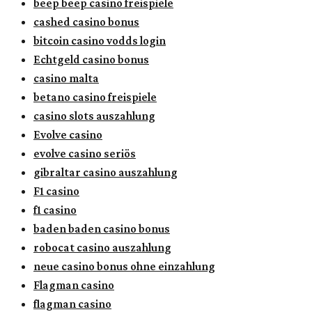
beep beep casino freispiele
cashed casino bonus
bitcoin casino vodds login
Echtgeld casino bonus
casino malta
betano casino freispiele
casino slots auszahlung
Evolve casino
evolve casino seriös
gibraltar casino auszahlung
F1 casino
f1 casino
baden baden casino bonus
robocat casino auszahlung
neue casino bonus ohne einzahlung
Flagman casino
flagman casino