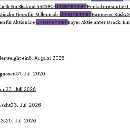
·
Unternehmen
ll: Ein Blick auf A3C99G
Henkel präsentiert Q1
·
Unternehmen
ische Tipps für Millennials
Hannover Rück: Sta
·
Unternehmen
n für Aktionäre
Bayer Aktie unter Druck: Ein B
6. August 2026
derweight ein
31. Juli 2026
ognosen
23. Juli 2026
ren
23. Juli 2026
uscht
20. Juli 2026
026