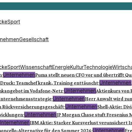
icke
Sport
rnehmen
Gesellschaft
icke
Sport
Wissenschaft
Energie
Kultur
Technologie
Wirtscha
·
Unternehmen
Puma stellt neuen CFO vor und übertrifft Qu
·
Unternehmen
Druck: Teamchef krank, Training enttäuscht
D
·
Unternehmen
nkangebot im Vodafone-Netz
Aktienkurs von Roy
·
Unternehmen
 Unternehmensstrategie
Herr Anwalt wird zum T
·
Unternehmen
m Rückversicherungsgeschäft
Shell-Aktie: Div
·
Unternehmen
wicklungen
JP Morgan Chase stuft Fresenius M
nternehmen
IBM Aktie: Starker Kursverlust verunsichert I
·
Unternehmen
oncello-Alternative für den Sommer 2026
Free