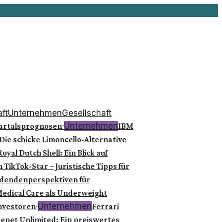
ft
Unternehmen
Gesellschaft
·
Unternehmen
artalsprognosen
IBM
ie schicke Limoncello-Alternative
al Dutch Shell: Ein Blick auf
ikTok-Star – Juristische Tipps für
idendenperspektiven für
edical Care als Underweight
·
Unternehmen
nvestoren
Ferrari
net Unlimited: Ein preiswertes