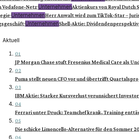
·
Unternehmen
 Vodafone-Netz
Aktienkurs von Royal Dutch She
·
Unternehmen
gie
Herr Anwalt wird zum TikTok-Star – Jurist
·
Unternehmen
sgeschäft
Shell-Aktie: Dividendenperspektive
Aktuell
01
JP Morgan Chase stuft Fresenius Medical Care als Un
02
Puma stellt neuen CFO vor und übertrifft Quartalspr
03
IBM Aktie: Starker Kursverlust verunsichert Investo
04
Ferrari unter Druck: Teamchef krank, Training enttä
05
Die schicke Limoncello-Alternative für den Sommer 2
06