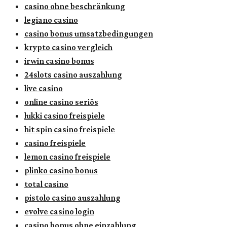
casino ohne beschränkung
legiano casino
casino bonus umsatzbedingungen
krypto casino vergleich
irwin casino bonus
24slots casino auszahlung
live casino
online casino seriös
lukki casino freispiele
hit spin casino freispiele
casino freispiele
lemon casino freispiele
plinko casino bonus
total casino
pistolo casino auszahlung
evolve casino login
casino bonus ohne einzahlung