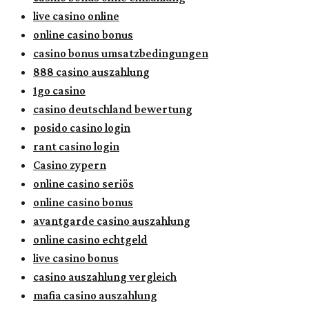
live casino online
online casino bonus
casino bonus umsatzbedingungen
888 casino auszahlung
1go casino
casino deutschland bewertung
posido casino login
rant casino login
Casino zypern
online casino seriös
online casino bonus
avantgarde casino auszahlung
online casino echtgeld
live casino bonus
casino auszahlung vergleich
mafia casino auszahlung