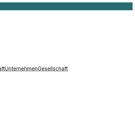
ft
Unternehmen
Gesellschaft