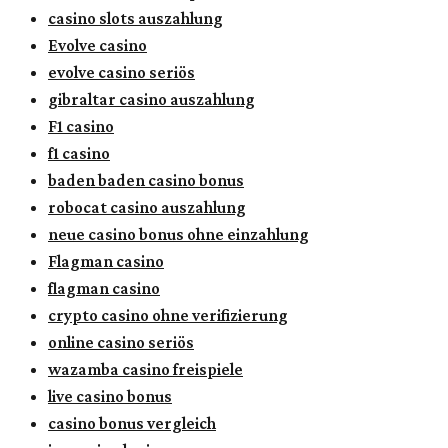
casino slots auszahlung
Evolve casino
evolve casino seriös
gibraltar casino auszahlung
F1 casino
f1 casino
baden baden casino bonus
robocat casino auszahlung
neue casino bonus ohne einzahlung
Flagman casino
flagman casino
crypto casino ohne verifizierung
online casino seriös
wazamba casino freispiele
live casino bonus
casino bonus vergleich