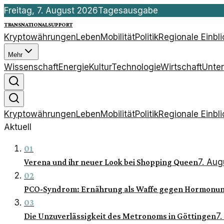
Freitag, 7. August 2026
Tagesausgabe
transnationalsupport
Kryptowährungen
Leben
Mobilität
Politik
Regionale Einbl
Mehr
Wissenschaft
Energie
Kultur
Technologie
Wirtschaft
Unte
Kryptowährungen
Leben
Mobilität
Politik
Regionale Einbl
Aktuell
01
7. Au
Verena und ihr neuer Look bei Shopping Queen
02
PCO-Syndrom: Ernährung als Waffe gegen Hormonun
03
7
Die Unzuverlässigkeit des Metronoms in Göttingen