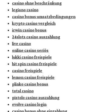
casino ohne beschränkung
legiano casino
casino bonus umsatzbedingungen
krypto casino vergleich
irwin casino bonus
24slots casino auszahlung
live casino
online casino seriös
lukki casino freispiele
hit spin casino freispiele
casino freispiele
lemon casino freispiele
plinko casino bonus
total casino
pistolo casino auszahlung
evolve casino login
casino bonus ohne einzahlung