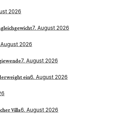
gust 2026
7. August 2026
gleichgewicht
. August 2026
7. August 2026
rgiewende
6. August 2026
derweight ein
26
6. August 2026
cher Villa