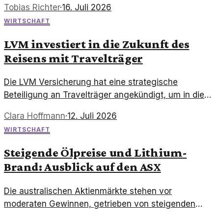
Tobias Richter
·
16. Juli 2026
Werts ist bemerkenswert und lehrreich.
WIRTSCHAFT
LVM investiert in die Zukunft des
Reisens mit Travelträger
Die LVM Versicherung hat eine strategische
Beteiligung an Travelträger angekündigt, um in die
Zukunft des Reisens zu investieren. Diese
Clara Hoffmann
·
12. Juli 2026
Entscheidung könnte weitreichende Folgen für die
WIRTSCHAFT
Branche haben.
Steigende Ölpreise und Lithium-
Brand: Ausblick auf den ASX
Die australischen Aktienmärkte stehen vor
moderaten Gewinnen, getrieben von steigenden
Ölpreisen nach den US-Angriffen auf den Iran. Zudem