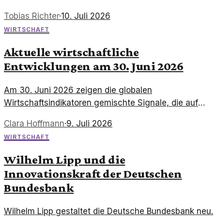
im Abfallmanagement eingesetzt werden. Das
Tobias Richter
·
10. Juli 2026
Unternehmen setzt auf Nachhaltigkeit und Effizienz.
WIRTSCHAFT
Aktuelle wirtschaftliche
Entwicklungen am 30. Juni 2026
Am 30. Juni 2026 zeigen die globalen
Wirtschaftsindikatoren gemischte Signale, die auf
Herausforderungen und Chancen in verschiedenen
Clara Hoffmann
·
9. Juli 2026
Märkten hinweisen. Analysten betrachten diese
WIRTSCHAFT
Entwicklungen als entscheidend für zukünftige
Strategien.
Wilhelm Lipp und die
Innovationskraft der Deutschen
Bundesbank
Wilhelm Lipp gestaltet die Deutsche Bundesbank neu.