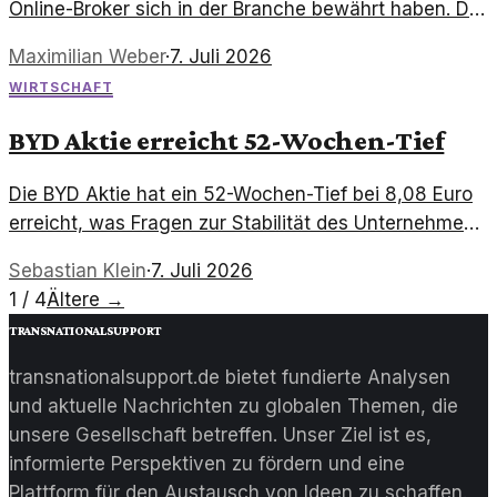
Online-Broker sich in der Branche bewährt haben. Der
Artikel bietet eine detaillierte Analyse ihrer Angebote
Maximilian Weber
·
7. Juli 2026
und Leistungen.
WIRTSCHAFT
BYD Aktie erreicht 52-Wochen-Tief
Die BYD Aktie hat ein 52-Wochen-Tief bei 8,08 Euro
erreicht, was Fragen zur Stabilität des Unternehmens
aufwirft. Investoren sind alarmiert über die aktuelle
Sebastian Klein
·
7. Juli 2026
Marktentwicklung und die Zukunftsaussichten.
1 / 4
Ältere
→
transnationalsupport
transnationalsupport.de bietet fundierte Analysen
und aktuelle Nachrichten zu globalen Themen, die
unsere Gesellschaft betreffen. Unser Ziel ist es,
informierte Perspektiven zu fördern und eine
Plattform für den Austausch von Ideen zu schaffen.