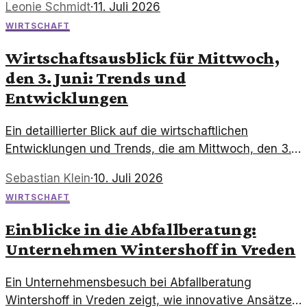
Leonie Schmidt
·
11. Juli 2026
sorgt ein Brand in IGO's Lithium-Anlage CGP3 für
WIRTSCHAFT
zusätzliche Unsicherheiten.
Wirtschaftsausblick für Mittwoch,
den 3. Juni: Trends und
Entwicklungen
Ein detaillierter Blick auf die wirtschaftlichen
Entwicklungen und Trends, die am Mittwoch, den 3.
Juni, die globalen Märkte prägen könnten.
Sebastian Klein
·
10. Juli 2026
WIRTSCHAFT
Einblicke in die Abfallberatung:
Unternehmen Wintershoff in Vreden
Ein Unternehmensbesuch bei Abfallberatung
Wintershoff in Vreden zeigt, wie innovative Ansätze