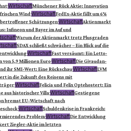
·
Wirtschaft
hnt
Münchener Rück Aktie: Innovation
·
Wirtschaft
frischen Wind
FedEx-Aktie fällt um 6%
·
Wirtschaft
übertroffener Schätzungen
Aktienmarkt
s: Infineon und Bayer im Auf und
tschaft
Warum der Aktienmarkt trotz Plusgraden
tschaft
SDAX schließt schwächer – Ein Blick auf die
·
Wirtschaft
ntwicklung
Fast versäumt: Ein Lotto-
·
Wirtschaft
von 5,9 Millionen Euro
Die Givaudan-
·
Wirtschaft
und ihr SMI-Wert: Eine Rückschau
LVM
ert in die Zukunft des Reisens mit
·
Wirtschaft
träger
Felicia und Felix Optehostert: Ein
·
Wirtschaft
 aus historischer Villa
Gestiegene
ion bremst EU-Wirtschaft nach
·
Wirtschaft
eschock
Schuldenkrise in Frankreich:
·
Wirtschaft
armierendes Problem
Die Entwicklung
ert Ziegler-Aktie im letzten