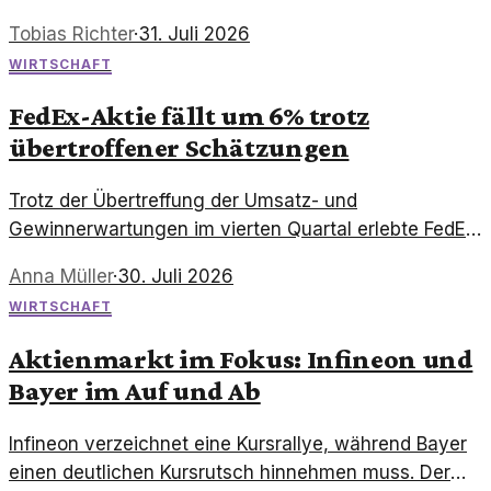
Markt. Ihre neuesten Strategien versprechen
Tobias Richter
·
31. Juli 2026
vielversprechende Ergebnisse.
WIRTSCHAFT
FedEx-Aktie fällt um 6% trotz
übertroffener Schätzungen
Trotz der Übertreffung der Umsatz- und
Gewinnerwartungen im vierten Quartal erlebte FedEx
einen Rückgang von 6% bei den Aktienkursen. Was
Anna Müller
·
30. Juli 2026
steckt hinter diesem Widerspruch?
WIRTSCHAFT
Aktienmarkt im Fokus: Infineon und
Bayer im Auf und Ab
Infineon verzeichnet eine Kursrallye, während Bayer
einen deutlichen Kursrutsch hinnehmen muss. Der