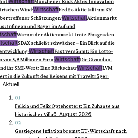
·
Wirtschaft
hnt
Münchener Rück Aktie: Innovation
·
Wirtschaft
frischen Wind
FedEx-Aktie fällt um 6%
·
Wirtschaft
übertroffener Schätzungen
Aktienmarkt
s: Infineon und Bayer im Auf und
tschaft
Warum der Aktienmarkt trotz Plusgraden
tschaft
SDAX schließt schwächer – Ein Blick auf die
·
Wirtschaft
ntwicklung
Fast versäumt: Ein Lotto-
·
Wirtschaft
von 5,9 Millionen Euro
Die Givaudan-
·
Wirtschaft
und ihr SMI-Wert: Eine Rückschau
LVM
·
ert in die Zukunft des Reisens mit Travelträger
Aktuell
01
Felicia und Felix Optehostert: Ein Zuhause aus
6. August 2026
historischer Villa
02
Gestiegene Inflation bremst EU-Wirtschaft nach