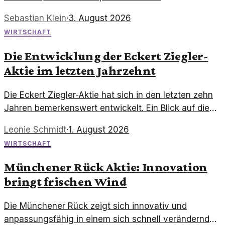
wirtschaftlichen Herausforderungen zunehmen. Eine
Sebastian Klein
·
3. August 2026
Analyse der aktuellen Situation und ihrer
WIRTSCHAFT
Konsequenzen.
Die Entwicklung der Eckert Ziegler-
Aktie im letzten Jahrzehnt
Die Eckert Ziegler-Aktie hat sich in den letzten zehn
Jahren bemerkenswert entwickelt. Ein Blick auf die
Gewinne, die ein Investment in das Unternehmen
Leonie Schmidt
·
1. August 2026
gebracht hätte, zeigt eindrücklich das
WIRTSCHAFT
Wachstumspotenzial der Medizintechnikbranche.
Münchener Rück Aktie: Innovation
bringt frischen Wind
Die Münchener Rück zeigt sich innovativ und
anpassungsfähig in einem sich schnell verändernden