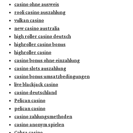
casino ohne ausweis
rooli casino auszahlung
vulkan casino
new casino australia
high roller casino deutsch
highroller casino bonus
highroller casino
casino bonus ohne einzahlung
casino slots auszahlung
casino bonus umsatzbedingungen
live blackjack casino
casino deutschland
Pelican casino
pelican casino
casino zahlungsmethoden
casino anonym spielen
Cobra casino