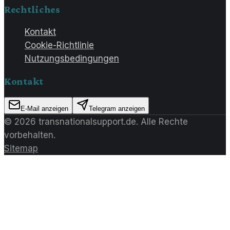
Rechtliches
Kontakt
Cookie-Richtlinie
Nutzungsbedingungen
Kontakt
E-Mail anzeigen
Telegram anzeigen
©
2026
transnationalsupport.de
. Alle Rechte
vorbehalten.
Sitemap