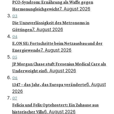
PCO-Syndrom: Ernährung als Waffe gegen
7. August 2026
Hormonungleichgewicht
03
Die Unzuverlässigkeit des Metronoms in
7. August 2026
Göttingen
04
E.ON SE: Fortschritte beim Netzausbau und der
7. August 2026
Energiewende
05
JP Morgan Chase stuft Fresenius Medical Care als
6. August 2026
Underweight ein
06
6. August
1347 – das Jahr, das Europa veränderte
2026
07
Felicia und Felix Optehostert: Ein Zuhause aus
6. August 2026
historischer Villa