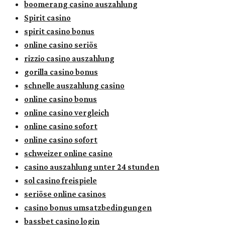
boomerang casino auszahlung
Spirit casino
spirit casino bonus
online casino seriös
rizzio casino auszahlung
gorilla casino bonus
schnelle auszahlung casino
online casino bonus
online casino vergleich
online casino sofort
online casino sofort
schweizer online casino
casino auszahlung unter 24 stunden
sol casino freispiele
seriöse online casinos
casino bonus umsatzbedingungen
bassbet casino login