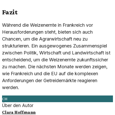
Fazit
Während die Weizenernte in Frankreich vor
Herausforderungen steht, bieten sich auch
Chancen, um die Agrarwirtschaft neu zu
strukturieren. Ein ausgewogenes Zusammenspiel
zwischen Politik, Wirtschaft und Landwirtschaft ist
entscheidend, um die Weizenernte zukunftssicher
zu machen. Die nächsten Monate werden zeigen,
wie Frankreich und die EU auf die komplexen
Anforderungen der Getreidemärkte reagieren
werden.
CH
Über den Autor
Clara Hoffmann