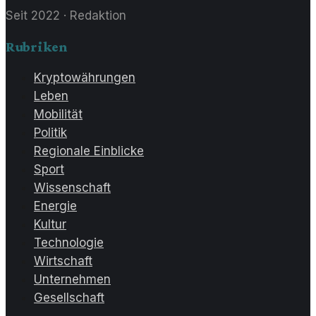
Seit 2022
·
Redaktion
Rubriken
Kryptowährungen
Leben
Mobilität
Politik
Regionale Einblicke
Sport
Wissenschaft
Energie
Kultur
Technologie
Wirtschaft
Unternehmen
Gesellschaft