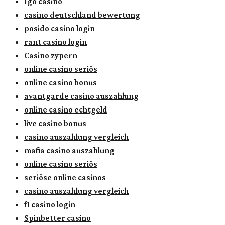
1go casino
casino deutschland bewertung
posido casino login
rant casino login
Casino zypern
online casino seriös
online casino bonus
avantgarde casino auszahlung
online casino echtgeld
live casino bonus
casino auszahlung vergleich
mafia casino auszahlung
online casino seriös
seriöse online casinos
casino auszahlung vergleich
f1 casino login
Spinbetter casino