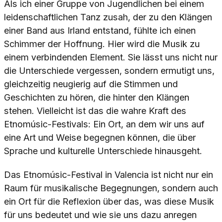
Als ich einer Gruppe von Jugendlichen bei einem
leidenschaftlichen Tanz zusah, der zu den Klängen
einer Band aus Irland entstand, fühlte ich einen
Schimmer der Hoffnung. Hier wird die Musik zu
einem verbindenden Element. Sie lässt uns nicht nur
die Unterschiede vergessen, sondern ermutigt uns,
gleichzeitig neugierig auf die Stimmen und
Geschichten zu hören, die hinter den Klängen
stehen. Vielleicht ist das die wahre Kraft des
Etnomúsic-Festivals: Ein Ort, an dem wir uns auf
eine Art und Weise begegnen können, die über
Sprache und kulturelle Unterschiede hinausgeht.
Das Etnomúsic-Festival in Valencia ist nicht nur ein
Raum für musikalische Begegnungen, sondern auch
ein Ort für die Reflexion über das, was diese Musik
für uns bedeutet und wie sie uns dazu anregen