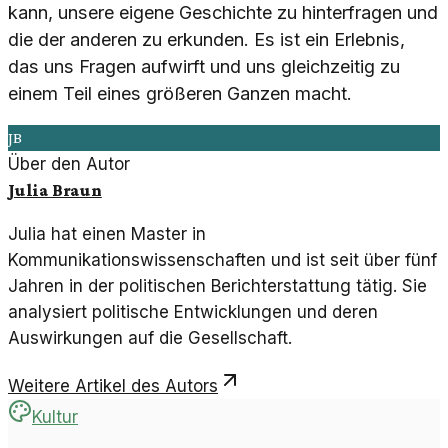
kann, unsere eigene Geschichte zu hinterfragen und
die der anderen zu erkunden. Es ist ein Erlebnis,
das uns Fragen aufwirft und uns gleichzeitig zu
einem Teil eines größeren Ganzen macht.
JB
Über den Autor
Julia Braun
Julia hat einen Master in
Kommunikationswissenschaften und ist seit über fünf
Jahren in der politischen Berichterstattung tätig. Sie
analysiert politische Entwicklungen und deren
Auswirkungen auf die Gesellschaft.
Weitere Artikel des Autors
Kultur