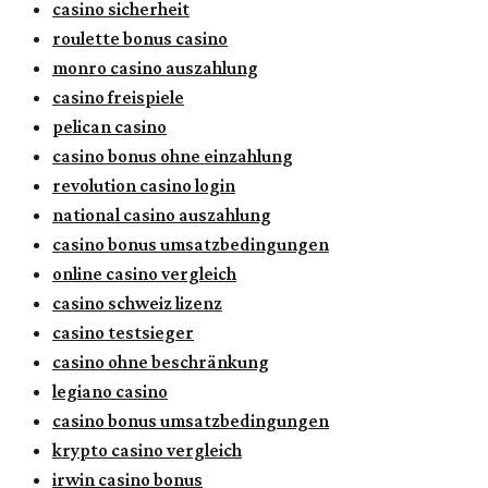
casino sicherheit
roulette bonus casino
monro casino auszahlung
casino freispiele
pelican casino
casino bonus ohne einzahlung
revolution casino login
national casino auszahlung
casino bonus umsatzbedingungen
online casino vergleich
casino schweiz lizenz
casino testsieger
casino ohne beschränkung
legiano casino
casino bonus umsatzbedingungen
krypto casino vergleich
irwin casino bonus