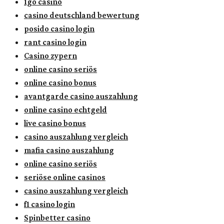
1go casino
casino deutschland bewertung
posido casino login
rant casino login
Casino zypern
online casino seriös
online casino bonus
avantgarde casino auszahlung
online casino echtgeld
live casino bonus
casino auszahlung vergleich
mafia casino auszahlung
online casino seriös
seriöse online casinos
casino auszahlung vergleich
f1 casino login
Spinbetter casino