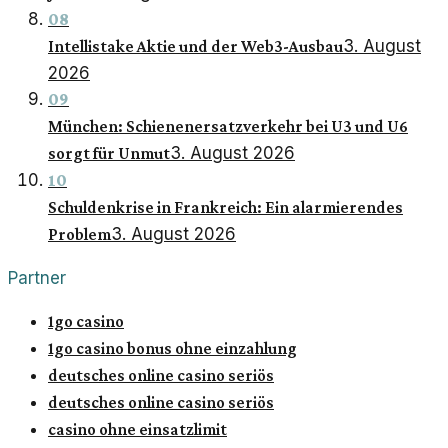
08
3. August
Intellistake Aktie und der Web3-Ausbau
2026
09
München: Schienenersatzverkehr bei U3 und U6
3. August 2026
sorgt für Unmut
10
Schuldenkrise in Frankreich: Ein alarmierendes
3. August 2026
Problem
Partner
1go casino
1go casino bonus ohne einzahlung
deutsches online casino seriös
deutsches online casino seriös
casino ohne einsatzlimit