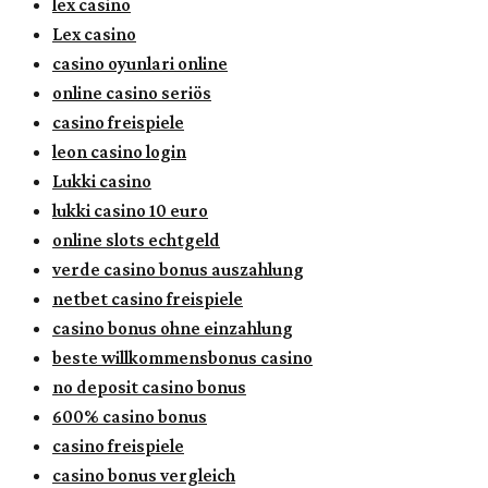
lex casino
Lex casino
casino oyunlari online
online casino seriös
casino freispiele
leon casino login
Lukki casino
lukki casino 10 euro
online slots echtgeld
verde casino bonus auszahlung
netbet casino freispiele
casino bonus ohne einzahlung
beste willkommensbonus casino
no deposit casino bonus
600% casino bonus
casino freispiele
casino bonus vergleich