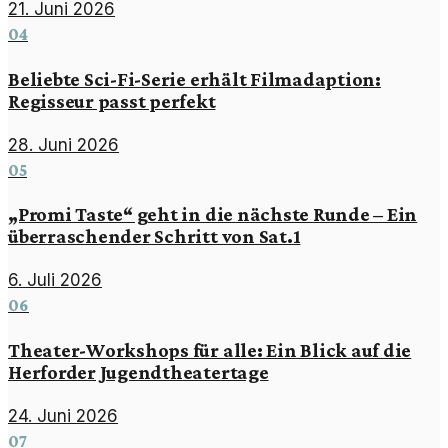
21. Juni 2026
04
Beliebte Sci-Fi-Serie erhält Filmadaption:
Regisseur passt perfekt
28. Juni 2026
05
„Promi Taste“ geht in die nächste Runde – Ein
überraschender Schritt von Sat.1
6. Juli 2026
06
Theater-Workshops für alle: Ein Blick auf die
Herforder Jugendtheatertage
24. Juni 2026
07