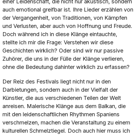
einer Leidenschaft, die nicht nur akustisch, sondern
auch emotional greifbar ist. Ihre Lieder erzählen von
der Vergangenheit, von Traditionen, von Kämpfen
und Verlusten, aber auch von Hoffnung und Freude.
Doch während ich in diese Klänge eintauchte,
stellte ich mir die Frage: Verstehen wir diese
Geschichten wirklich? Oder sind wir nur passive
Zuhörer, die uns in der Fülle der Klänge verlieren,
ohne die Bedeutung dahinter wirklich zu erfassen?
Der Reiz des Festivals liegt nicht nur in den
Darbietungen, sondern auch in der Vielfalt der
Künstler, die aus verschiedenen Teilen der Welt
anreisen. Malerische Klänge aus dem Balkan, die
mit den leidenschaftlichen Rhythmen Spaniens
verschmelzen, machen die Veranstaltung zu einem
kulturellen Schmelztiegel. Doch auch hier muss ich