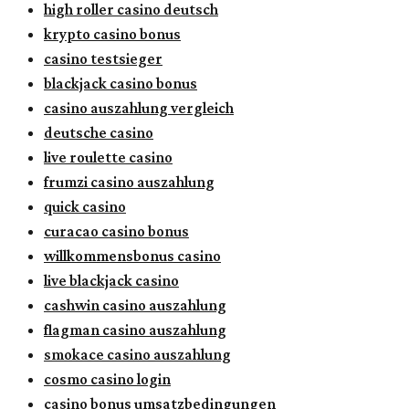
high roller casino deutsch
krypto casino bonus
casino testsieger
blackjack casino bonus
casino auszahlung vergleich
deutsche casino
live roulette casino
frumzi casino auszahlung
quick casino
curacao casino bonus
willkommensbonus casino
live blackjack casino
cashwin casino auszahlung
flagman casino auszahlung
smokace casino auszahlung
cosmo casino login
casino bonus umsatzbedingungen