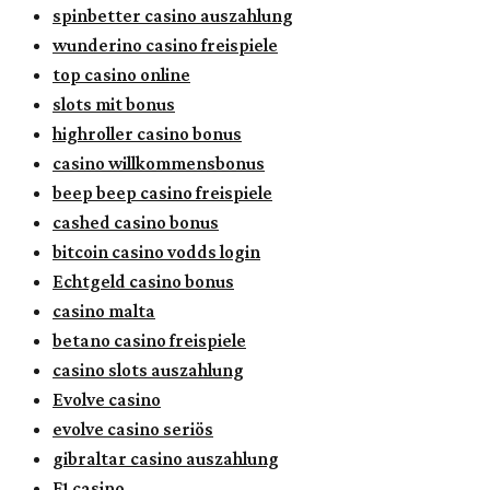
spinbetter casino auszahlung
wunderino casino freispiele
top casino online
slots mit bonus
highroller casino bonus
casino willkommensbonus
beep beep casino freispiele
cashed casino bonus
bitcoin casino vodds login
Echtgeld casino bonus
casino malta
betano casino freispiele
casino slots auszahlung
Evolve casino
evolve casino seriös
gibraltar casino auszahlung
F1 casino