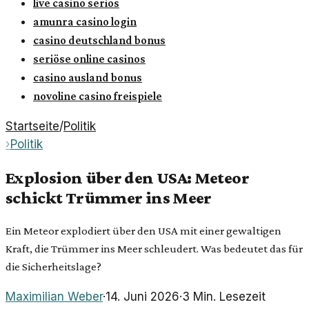
live casino seriös
amunra casino login
casino deutschland bonus
seriöse online casinos
casino ausland bonus
novoline casino freispiele
Startseite
/
Politik
›
Politik
Explosion über den USA: Meteor
schickt Trümmer ins Meer
Ein Meteor explodiert über den USA mit einer gewaltigen
Kraft, die Trümmer ins Meer schleudert. Was bedeutet das für
die Sicherheitslage?
Maximilian Weber
·
14. Juni 2026
·
3 Min. Lesezeit