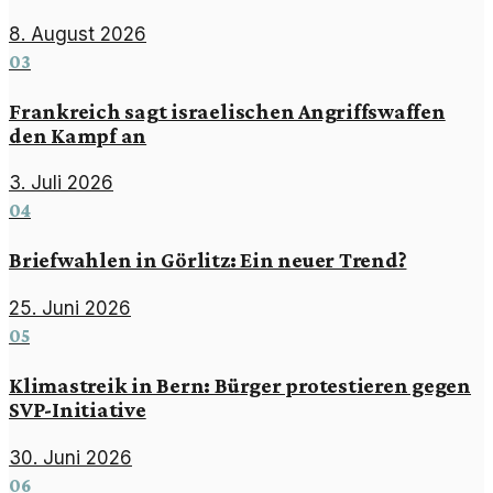
8. August 2026
03
Frankreich sagt israelischen Angriffswaffen
den Kampf an
3. Juli 2026
04
Briefwahlen in Görlitz: Ein neuer Trend?
25. Juni 2026
05
Klimastreik in Bern: Bürger protestieren gegen
SVP-Initiative
30. Juni 2026
06