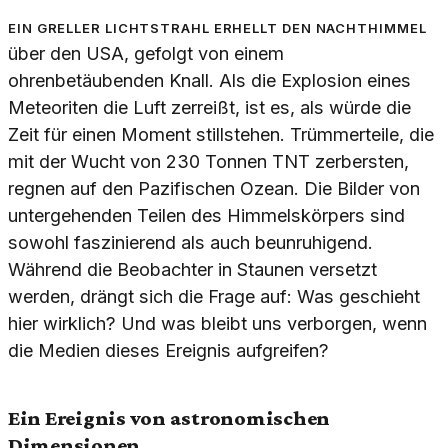
Ein greller Lichtstrahl erhellt den Nachthimmel
über den USA, gefolgt von einem
ohrenbetäubenden Knall. Als die Explosion eines
Meteoriten die Luft zerreißt, ist es, als würde die
Zeit für einen Moment stillstehen. Trümmerteile, die
mit der Wucht von 230 Tonnen TNT zerbersten,
regnen auf den Pazifischen Ozean. Die Bilder von
untergehenden Teilen des Himmelskörpers sind
sowohl faszinierend als auch beunruhigend.
Während die Beobachter in Staunen versetzt
werden, drängt sich die Frage auf: Was geschieht
hier wirklich? Und was bleibt uns verborgen, wenn
die Medien dieses Ereignis aufgreifen?
Ein Ereignis von astronomischen
Dimensionen