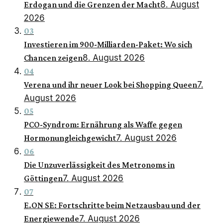
8. August
Erdogan und die Grenzen der Macht
2026
03
Investieren im 900-Milliarden-Paket: Wo sich
8. August 2026
Chancen zeigen
04
7.
Verena und ihr neuer Look bei Shopping Queen
August 2026
05
PCO-Syndrom: Ernährung als Waffe gegen
7. August 2026
Hormonungleichgewicht
06
Die Unzuverlässigkeit des Metronoms in
7. August 2026
Göttingen
07
E.ON SE: Fortschritte beim Netzausbau und der
7. August 2026
Energiewende