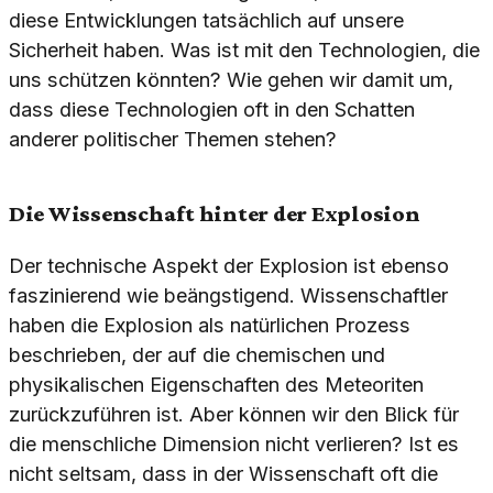
diese Entwicklungen tatsächlich auf unsere
Sicherheit haben. Was ist mit den Technologien, die
uns schützen könnten? Wie gehen wir damit um,
dass diese Technologien oft in den Schatten
anderer politischer Themen stehen?
Die Wissenschaft hinter der Explosion
Der technische Aspekt der Explosion ist ebenso
faszinierend wie beängstigend. Wissenschaftler
haben die Explosion als natürlichen Prozess
beschrieben, der auf die chemischen und
physikalischen Eigenschaften des Meteoriten
zurückzuführen ist. Aber können wir den Blick für
die menschliche Dimension nicht verlieren? Ist es
nicht seltsam, dass in der Wissenschaft oft die