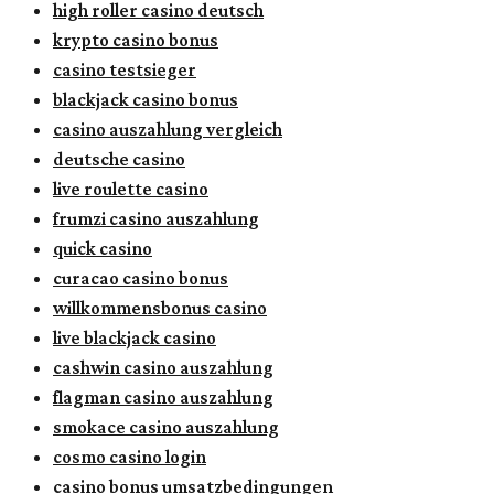
high roller casino deutsch
krypto casino bonus
casino testsieger
blackjack casino bonus
casino auszahlung vergleich
deutsche casino
live roulette casino
frumzi casino auszahlung
quick casino
curacao casino bonus
willkommensbonus casino
live blackjack casino
cashwin casino auszahlung
flagman casino auszahlung
smokace casino auszahlung
cosmo casino login
casino bonus umsatzbedingungen