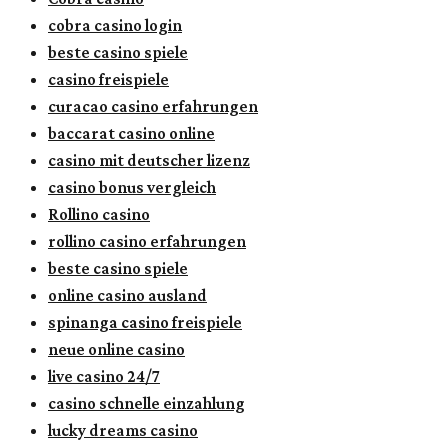
cobra casino login
beste casino spiele
casino freispiele
curacao casino erfahrungen
baccarat casino online
casino mit deutscher lizenz
casino bonus vergleich
Rollino casino
rollino casino erfahrungen
beste casino spiele
online casino ausland
spinanga casino freispiele
neue online casino
live casino 24/7
casino schnelle einzahlung
lucky dreams casino