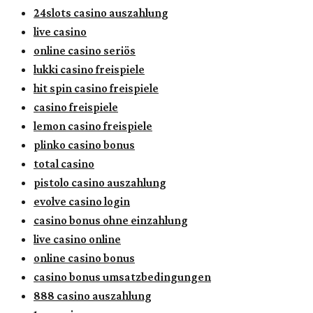
24slots casino auszahlung
live casino
online casino seriös
lukki casino freispiele
hit spin casino freispiele
casino freispiele
lemon casino freispiele
plinko casino bonus
total casino
pistolo casino auszahlung
evolve casino login
casino bonus ohne einzahlung
live casino online
online casino bonus
casino bonus umsatzbedingungen
888 casino auszahlung