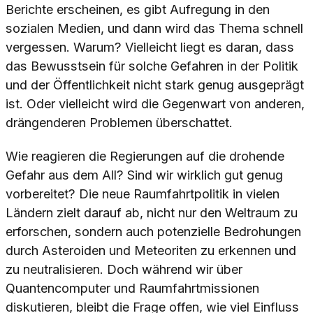
Berichte erscheinen, es gibt Aufregung in den
sozialen Medien, und dann wird das Thema schnell
vergessen. Warum? Vielleicht liegt es daran, dass
das Bewusstsein für solche Gefahren in der Politik
und der Öffentlichkeit nicht stark genug ausgeprägt
ist. Oder vielleicht wird die Gegenwart von anderen,
drängenderen Problemen überschattet.
Wie reagieren die Regierungen auf die drohende
Gefahr aus dem All? Sind wir wirklich gut genug
vorbereitet? Die neue Raumfahrtpolitik in vielen
Ländern zielt darauf ab, nicht nur den Weltraum zu
erforschen, sondern auch potenzielle Bedrohungen
durch Asteroiden und Meteoriten zu erkennen und
zu neutralisieren. Doch während wir über
Quantencomputer und Raumfahrtmissionen
diskutieren, bleibt die Frage offen, wie viel Einfluss