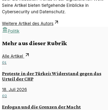
Seine Artikel bieten tiefgehende Einblicke in
Cybersecurity und Datenschutz.
Weitere Artikel des Autors
Politik
Mehr aus dieser Rubrik
Alle Artikel
01
Proteste in der Türkei: Widerstand gegen das
Urteil der CHP
18. Juli 2026
02
Erdogan und die Grenzen der Macht