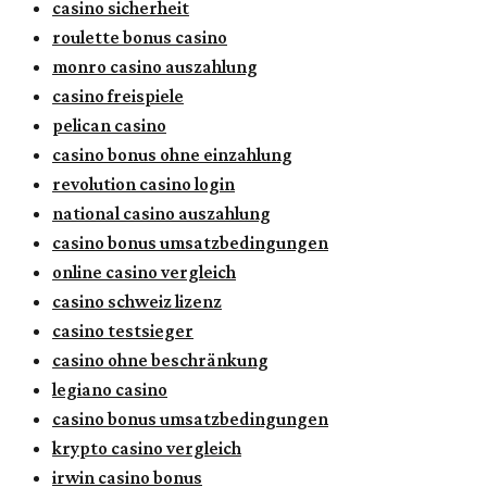
casino sicherheit
roulette bonus casino
monro casino auszahlung
casino freispiele
pelican casino
casino bonus ohne einzahlung
revolution casino login
national casino auszahlung
casino bonus umsatzbedingungen
online casino vergleich
casino schweiz lizenz
casino testsieger
casino ohne beschränkung
legiano casino
casino bonus umsatzbedingungen
krypto casino vergleich
irwin casino bonus