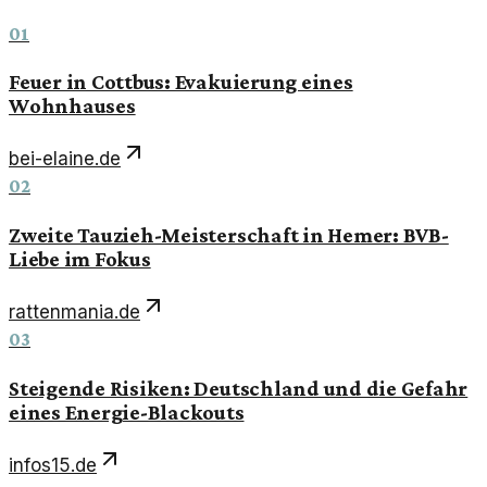
01
Feuer in Cottbus: Evakuierung eines
Wohnhauses
bei-elaine.de
02
Zweite Tauzieh-Meisterschaft in Hemer: BVB-
Liebe im Fokus
rattenmania.de
03
Steigende Risiken: Deutschland und die Gefahr
eines Energie-Blackouts
infos15.de