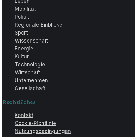
Leben
Mobilität
Politik
Regionale Einblicke
Sport
Wissenschaft
Energie
Kultur
Technologie
Wirtschaft
Unternehmen
Gesellschaft
Rechtliches
Kontakt
Cookie-Richtlinie
Nutzungsbedingungen