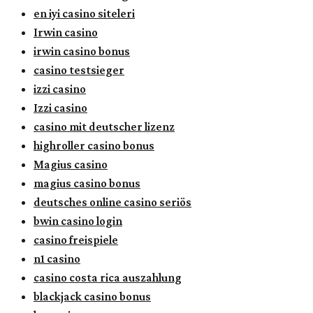
en iyi casino siteleri
Irwin casino
irwin casino bonus
casino testsieger
izzi casino
Izzi casino
casino mit deutscher lizenz
highroller casino bonus
Magius casino
magius casino bonus
deutsches online casino seriös
bwin casino login
casino freispiele
n1 casino
casino costa rica auszahlung
blackjack casino bonus