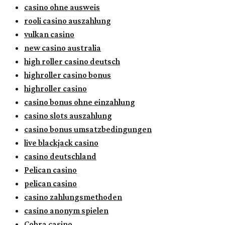
casino ohne ausweis
rooli casino auszahlung
vulkan casino
new casino australia
high roller casino deutsch
highroller casino bonus
highroller casino
casino bonus ohne einzahlung
casino slots auszahlung
casino bonus umsatzbedingungen
live blackjack casino
casino deutschland
Pelican casino
pelican casino
casino zahlungsmethoden
casino anonym spielen
Cobra casino