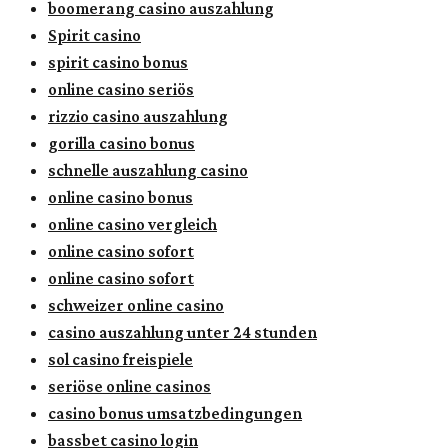
boomerang casino auszahlung
Spirit casino
spirit casino bonus
online casino seriös
rizzio casino auszahlung
gorilla casino bonus
schnelle auszahlung casino
online casino bonus
online casino vergleich
online casino sofort
online casino sofort
schweizer online casino
casino auszahlung unter 24 stunden
sol casino freispiele
seriöse online casinos
casino bonus umsatzbedingungen
bassbet casino login