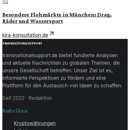
04
Besondere Flohmärkte in München: Drag,
Räder und Wassersport
kira-konsultation.de
transnationalsupport
transnationalsupport.de bietet fundierte Analysen
und aktuelle Nachrichten zu globalen Themen, die
unsere Gesellschaft betreffen. Unser Ziel ist es,
informierte Perspektiven zu fördern und eine
Plattform für den Austausch von Ideen zu schaffen.
Seit 2022
·
Redaktion
Rubriken
Kryptowährungen