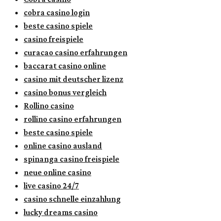
cobra casino login
beste casino spiele
casino freispiele
curacao casino erfahrungen
baccarat casino online
casino mit deutscher lizenz
casino bonus vergleich
Rollino casino
rollino casino erfahrungen
beste casino spiele
online casino ausland
spinanga casino freispiele
neue online casino
live casino 24/7
casino schnelle einzahlung
lucky dreams casino