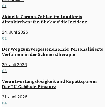
01
Aktuelle Corona-Zahlen im Landkreis
Altenkirchen: Ein Blick auf die Inzidenz
24. Juni 2026
02
Der Weg zum vergessenen Knie: Personalisierte
Verfahren in der Schmerztherapie
29. Juli 2026
03
Verantwortungslosigkeit und Kaputtsparen:
Der TU-Gebäude-Einsturz
21. Juni 2026
04