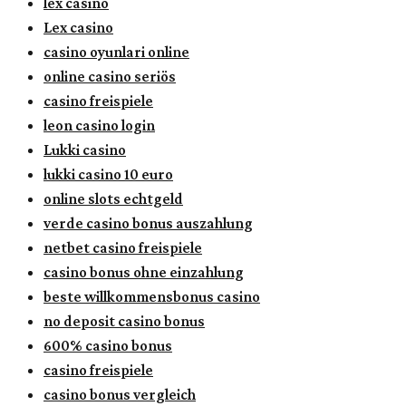
lex casino
Lex casino
casino oyunlari online
online casino seriös
casino freispiele
leon casino login
Lukki casino
lukki casino 10 euro
online slots echtgeld
verde casino bonus auszahlung
netbet casino freispiele
casino bonus ohne einzahlung
beste willkommensbonus casino
no deposit casino bonus
600% casino bonus
casino freispiele
casino bonus vergleich