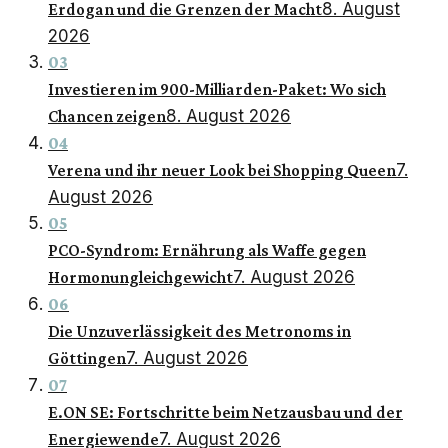
8. August
Erdogan und die Grenzen der Macht
2026
03
Investieren im 900-Milliarden-Paket: Wo sich
8. August 2026
Chancen zeigen
04
7.
Verena und ihr neuer Look bei Shopping Queen
August 2026
05
PCO-Syndrom: Ernährung als Waffe gegen
7. August 2026
Hormonungleichgewicht
06
Die Unzuverlässigkeit des Metronoms in
7. August 2026
Göttingen
07
E.ON SE: Fortschritte beim Netzausbau und der
7. August 2026
Energiewende