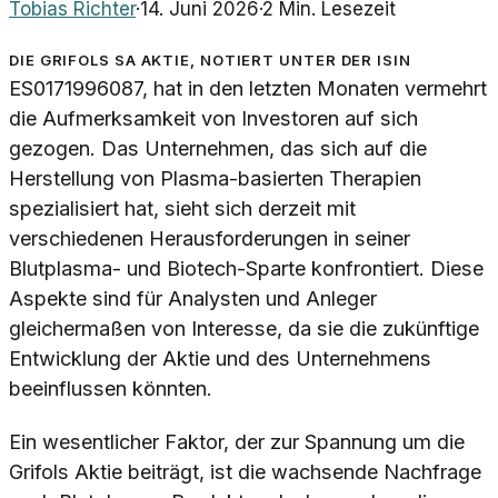
Tobias Richter
·
14. Juni 2026
·
2 Min. Lesezeit
Die Grifols SA Aktie, notiert unter der ISIN
ES0171996087, hat in den letzten Monaten vermehrt
die Aufmerksamkeit von Investoren auf sich
gezogen. Das Unternehmen, das sich auf die
Herstellung von Plasma-basierten Therapien
spezialisiert hat, sieht sich derzeit mit
verschiedenen Herausforderungen in seiner
Blutplasma- und Biotech-Sparte konfrontiert. Diese
Aspekte sind für Analysten und Anleger
gleichermaßen von Interesse, da sie die zukünftige
Entwicklung der Aktie und des Unternehmens
beeinflussen könnten.
Ein wesentlicher Faktor, der zur Spannung um die
Grifols Aktie beiträgt, ist die wachsende Nachfrage