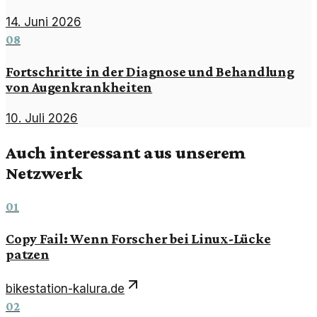
14. Juni 2026
08
Fortschritte in der Diagnose und Behandlung
von Augenkrankheiten
10. Juli 2026
Auch interessant aus unserem
Netzwerk
01
Copy Fail: Wenn Forscher bei Linux-Lücke
patzen
bikestation-kalura.de
02