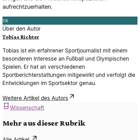
aufrechtzuerhalten.
TR
Über den Autor
Tobias Richter
Tobias ist ein erfahrener Sportjournalist mit einem
besonderen Interesse an Fußball und Olympischen
Spielen. Er hat an verschiedenen
Sportberichterstattungen mitgewirkt und verfolgt die
Entwicklungen im Sportsektor genau.
Weitere Artikel des Autors
Wissenschaft
Mehr aus dieser Rubrik
Alle Artikel