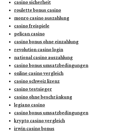
casino sicherheit
roulette bonus casino
monro casino auszahlung
casino freispiele
pelican casino
casino bonus ohne einzahlung
revolution casino login
national casino auszahlung
casino bonus umsatzbedingungen
online casino vergleich
casino schweiz lizenz
casino testsieger
casino ohne beschränkung
legiano casino
casino bonus umsatzbedingungen
krypto casino vergleich
irwin casino bonus