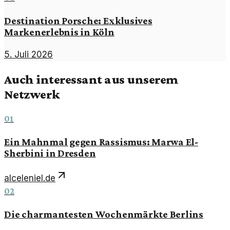
Destination Porsche: Exklusives
Markenerlebnis in Köln
5. Juli 2026
Auch interessant aus unserem
Netzwerk
01
Ein Mahnmal gegen Rassismus: Marwa El-
Sherbini in Dresden
alceleniel.de
02
Die charmantesten Wochenmärkte Berlins