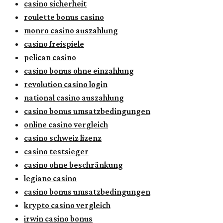
casino sicherheit
roulette bonus casino
monro casino auszahlung
casino freispiele
pelican casino
casino bonus ohne einzahlung
revolution casino login
national casino auszahlung
casino bonus umsatzbedingungen
online casino vergleich
casino schweiz lizenz
casino testsieger
casino ohne beschränkung
legiano casino
casino bonus umsatzbedingungen
krypto casino vergleich
irwin casino bonus