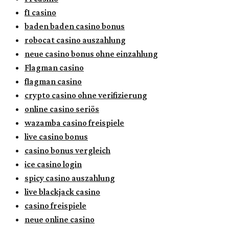
f1 casino
baden baden casino bonus
robocat casino auszahlung
neue casino bonus ohne einzahlung
Flagman casino
flagman casino
crypto casino ohne verifizierung
online casino seriös
wazamba casino freispiele
live casino bonus
casino bonus vergleich
ice casino login
spicy casino auszahlung
live blackjack casino
casino freispiele
neue online casino