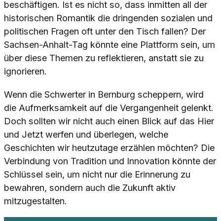
beschäftigen. Ist es nicht so, dass inmitten all der
historischen Romantik die dringenden sozialen und
politischen Fragen oft unter den Tisch fallen? Der
Sachsen-Anhalt-Tag könnte eine Plattform sein, um
über diese Themen zu reflektieren, anstatt sie zu
ignorieren.
Wenn die Schwerter in Bernburg scheppern, wird
die Aufmerksamkeit auf die Vergangenheit gelenkt.
Doch sollten wir nicht auch einen Blick auf das Hier
und Jetzt werfen und überlegen, welche
Geschichten wir heutzutage erzählen möchten? Die
Verbindung von Tradition und Innovation könnte der
Schlüssel sein, um nicht nur die Erinnerung zu
bewahren, sondern auch die Zukunft aktiv
mitzugestalten.