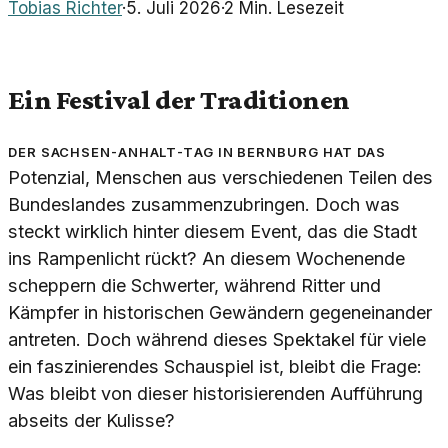
Tobias Richter
·
5. Juli 2026
·
2 Min. Lesezeit
Ein Festival der Traditionen
Der Sachsen-Anhalt-Tag in Bernburg hat das
Potenzial, Menschen aus verschiedenen Teilen des
Bundeslandes zusammenzubringen. Doch was
steckt wirklich hinter diesem Event, das die Stadt
ins Rampenlicht rückt? An diesem Wochenende
scheppern die Schwerter, während Ritter und
Kämpfer in historischen Gewändern gegeneinander
antreten. Doch während dieses Spektakel für viele
ein faszinierendes Schauspiel ist, bleibt die Frage:
Was bleibt von dieser historisierenden Aufführung
abseits der Kulisse?