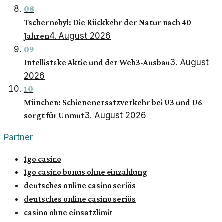
08
Tschernobyl: Die Rückkehr der Natur nach 40
4. August 2026
Jahren
09
3. August
Intellistake Aktie und der Web3-Ausbau
2026
10
München: Schienenersatzverkehr bei U3 und U6
3. August 2026
sorgt für Unmut
Partner
1go casino
1go casino bonus ohne einzahlung
deutsches online casino seriös
deutsches online casino seriös
casino ohne einsatzlimit