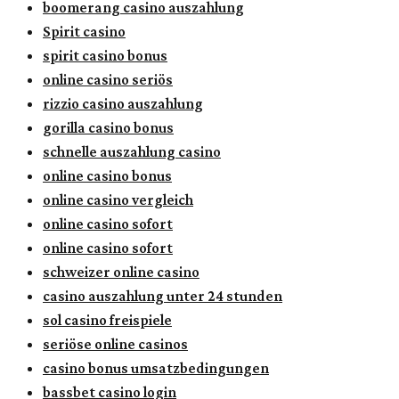
boomerang casino auszahlung
Spirit casino
spirit casino bonus
online casino seriös
rizzio casino auszahlung
gorilla casino bonus
schnelle auszahlung casino
online casino bonus
online casino vergleich
online casino sofort
online casino sofort
schweizer online casino
casino auszahlung unter 24 stunden
sol casino freispiele
seriöse online casinos
casino bonus umsatzbedingungen
bassbet casino login