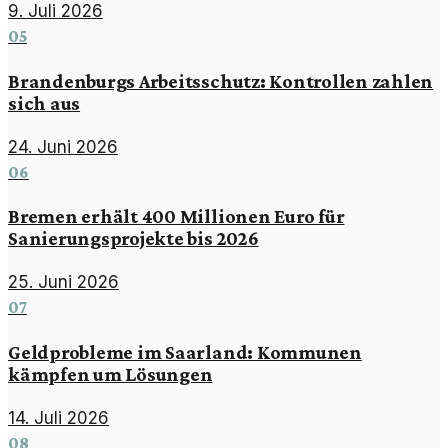
9. Juli 2026
05
Brandenburgs Arbeitsschutz: Kontrollen zahlen
sich aus
24. Juni 2026
06
Bremen erhält 400 Millionen Euro für
Sanierungsprojekte bis 2026
25. Juni 2026
07
Geldprobleme im Saarland: Kommunen
kämpfen um Lösungen
14. Juli 2026
08