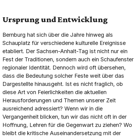
Ursprung und Entwicklung
Bernburg hat sich über die Jahre hinweg als
Schauplatz für verschiedene kulturelle Ereignisse
etabliert. Der Sachsen-Anhalt-Tag ist nicht nur ein
Fest der Traditionen, sondern auch ein Schaufenster
regionaler Identität. Dennoch wird oft übersehen,
dass die Bedeutung solcher Feste weit über das
Dargestellte hinausgeht. Ist es nicht fraglich, ob
diese Art von Feierlichkeiten die aktuellen
Herausforderungen und Themen unserer Zeit
ausreichend adressiert? Wenn wir in die
Vergangenheit blicken, tun wir das nicht oft in der
Hoffnung, Lehren für die Gegenwart zu ziehen? Wo
bleibt die kritische Auseinandersetzung mit der