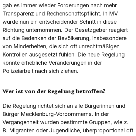
gab es immer wieder Forderungen nach mehr
Transparenz und Rechenschaftspflicht. In MV
wurde nun ein entscheidender Schritt in diese
Richtung unternommen. Der Gesetzgeber reagiert
auf die Bedenken der Bevölkerung, insbesondere
von Minderheiten, die sich oft unrechtmäßigen
Kontrollen ausgesetzt fühlen. Die neue Regelung
könnte erhebliche Veränderungen in der
Polizeiarbeit nach sich ziehen.
Wer ist von der Regelung betroffen?
Die Regelung richtet sich an alle Bürgerinnen und
Bürger Mecklenburg-Vorpommerns. In der
Vergangenheit wurden bestimmte Gruppen, wie z.
B. Migranten oder Jugendliche, überproportional oft