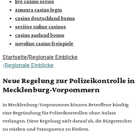
live casino seriös
amunra casino login
casino deutschland bonus
seriöse online casinos
casino ausland bonus
novoline casino freispiele
Startseite
/
Regionale Einblicke
›
Regionale Einblicke
Neue Regelung zur Polizeikontrolle in
Mecklenburg-Vorpommern
In Mecklenburg-Vorpommern können Betroffene künftig
eine Begründung für Polizeikontrollen ohne Anlass
verlangen. Diese Regelung zielt darauf ab, die Bürgerrechte
zu stärken und Transparenz zu fördern.