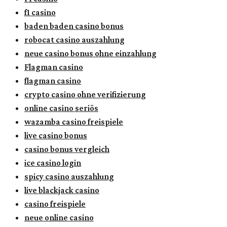
f1 casino
baden baden casino bonus
robocat casino auszahlung
neue casino bonus ohne einzahlung
Flagman casino
flagman casino
crypto casino ohne verifizierung
online casino seriös
wazamba casino freispiele
live casino bonus
casino bonus vergleich
ice casino login
spicy casino auszahlung
live blackjack casino
casino freispiele
neue online casino