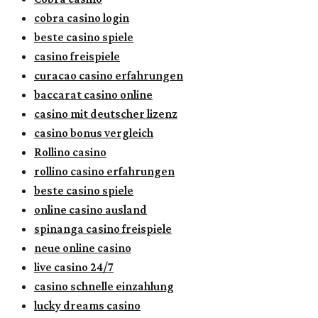
cobra casino login
beste casino spiele
casino freispiele
curacao casino erfahrungen
baccarat casino online
casino mit deutscher lizenz
casino bonus vergleich
Rollino casino
rollino casino erfahrungen
beste casino spiele
online casino ausland
spinanga casino freispiele
neue online casino
live casino 24/7
casino schnelle einzahlung
lucky dreams casino