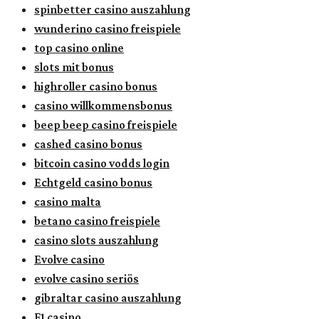
spinbetter casino auszahlung
wunderino casino freispiele
top casino online
slots mit bonus
highroller casino bonus
casino willkommensbonus
beep beep casino freispiele
cashed casino bonus
bitcoin casino vodds login
Echtgeld casino bonus
casino malta
betano casino freispiele
casino slots auszahlung
Evolve casino
evolve casino seriös
gibraltar casino auszahlung
F1 casino