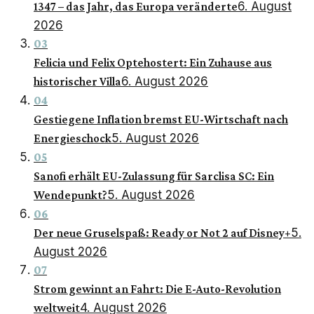
6. August
1347 – das Jahr, das Europa veränderte
2026
03
Felicia und Felix Optehostert: Ein Zuhause aus
6. August 2026
historischer Villa
04
Gestiegene Inflation bremst EU-Wirtschaft nach
5. August 2026
Energieschock
05
Sanofi erhält EU-Zulassung für Sarclisa SC: Ein
5. August 2026
Wendepunkt?
06
5.
Der neue Gruselspaß: Ready or Not 2 auf Disney+
August 2026
07
Strom gewinnt an Fahrt: Die E-Auto-Revolution
4. August 2026
weltweit