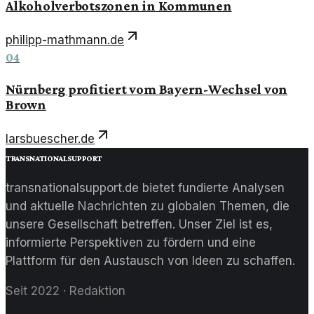
Alkoholverbotszonen in Kommunen
philipp-mathmann.de
04
Nürnberg profitiert vom Bayern-Wechsel von
Brown
larsbuescher.de
transnationalsupport
transnationalsupport.de bietet fundierte Analysen
und aktuelle Nachrichten zu globalen Themen, die
unsere Gesellschaft betreffen. Unser Ziel ist es,
informierte Perspektiven zu fördern und eine
Plattform für den Austausch von Ideen zu schaffen.
Seit 2022
·
Redaktion