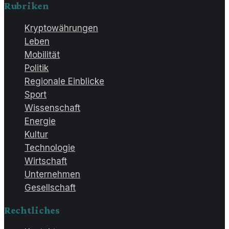
Rubriken
Kryptowährungen
Leben
Mobilität
Politik
Regionale Einblicke
Sport
Wissenschaft
Energie
Kultur
Technologie
Wirtschaft
Unternehmen
Gesellschaft
Rechtliches