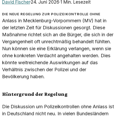
David Fischer
·
24. Juni 2026
·
1 Min. Lesezeit
Die neue Regelung zur Polizeikontrolle ohne
Anlass in Mecklenburg-Vorpommern (MV) hat in
der letzten Zeit für Diskussionen gesorgt. Diese
Maßnahme richtet sich an die Bürger, die sich in der
Vergangenheit oft unrechtmäßig behandelt fühlten.
Nun können sie eine Erklärung verlangen, wenn sie
ohne konkreten Verdacht angehalten werden. Dies
könnte weitreichende Auswirkungen auf das
Verhältnis zwischen der Polizei und der
Bevölkerung haben.
Hintergrund der Regelung
Die Diskussion um Polizeikontrollen ohne Anlass ist
in Deutschland nicht neu. In vielen Bundesländern