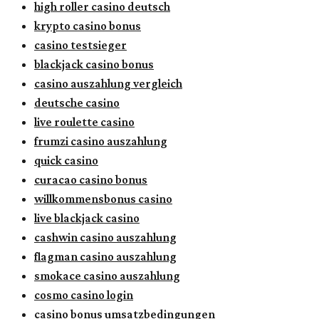
high roller casino deutsch
krypto casino bonus
casino testsieger
blackjack casino bonus
casino auszahlung vergleich
deutsche casino
live roulette casino
frumzi casino auszahlung
quick casino
curacao casino bonus
willkommensbonus casino
live blackjack casino
cashwin casino auszahlung
flagman casino auszahlung
smokace casino auszahlung
cosmo casino login
casino bonus umsatzbedingungen