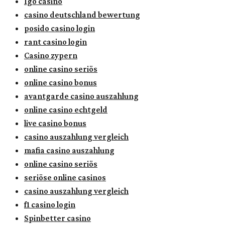
1go casino
casino deutschland bewertung
posido casino login
rant casino login
Casino zypern
online casino seriös
online casino bonus
avantgarde casino auszahlung
online casino echtgeld
live casino bonus
casino auszahlung vergleich
mafia casino auszahlung
online casino seriös
seriöse online casinos
casino auszahlung vergleich
f1 casino login
Spinbetter casino