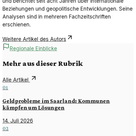
und berichtet seit acht Jahren über internationale
Beziehungen und geopolitische Entwicklungen. Seine
Analysen sind in mehreren Fachzeitschriften
erschienen.
Weitere Artikel des Autors
Regionale Einblicke
Mehr aus dieser Rubrik
Alle Artikel
01
Geldprobleme im Saarland: Kommunen
kämpfen um Lösungen
14. Juli 2026
02