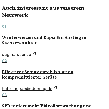
Auch interessant aus unserem
Netzwerk
01
Winterweizen und Raps: Ein Anstieg in
Sachsen-Anhalt
dagmarstier.de
02
Effektiver Schutz durch Isolation
kompromittierter Geräte
huforthopaediedoering.de
03
SPD fordert mehr Videoüberwachung und