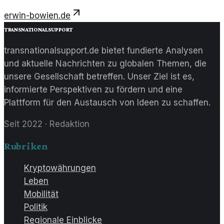
erwin-bowien.de
transnationalsupport
transnationalsupport.de bietet fundierte Analysen
und aktuelle Nachrichten zu globalen Themen, die
unsere Gesellschaft betreffen. Unser Ziel ist es,
informierte Perspektiven zu fördern und eine
Plattform für den Austausch von Ideen zu schaffen.
Seit 2022
·
Redaktion
Rubriken
Kryptowährungen
Leben
Mobilität
Politik
Regionale Einblicke