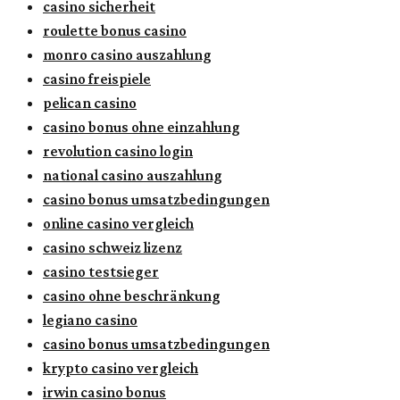
casino sicherheit
roulette bonus casino
monro casino auszahlung
casino freispiele
pelican casino
casino bonus ohne einzahlung
revolution casino login
national casino auszahlung
casino bonus umsatzbedingungen
online casino vergleich
casino schweiz lizenz
casino testsieger
casino ohne beschränkung
legiano casino
casino bonus umsatzbedingungen
krypto casino vergleich
irwin casino bonus