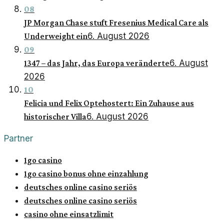
08
JP Morgan Chase stuft Fresenius Medical Care als
6. August 2026
Underweight ein
09
6. August
1347 – das Jahr, das Europa veränderte
2026
10
Felicia und Felix Optehostert: Ein Zuhause aus
6. August 2026
historischer Villa
Partner
1go casino
1go casino bonus ohne einzahlung
deutsches online casino seriös
deutsches online casino seriös
casino ohne einsatzlimit