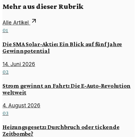
Mehr aus dieser Rubrik
Alle Artikel
01
Die SMA Solar-Aktie: Ein Blick auf fünf Jahre
Gewinnpotential
14. Juni 2026
02
Strom gewinnt an Fahrt: Die E-Auto-Revolution
weltweit
4. August 2026
03
Heizungsgesetz: Durchbruch oder tickende
Zeitbombe?