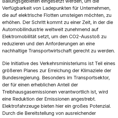
Ballungsgebieten eingesetzt werden, um die
Verfügbarkeit von Ladepunkten für Unternehmen,
die auf elektrische Flotten umsteigen möchten, zu
erhöhen. Der Schritt kommt zu einer Zeit, in der die
Automobilindustrie weltweit zunehmend auf
Elektromobilität setzt, um den CO2-Ausstoß zu
reduzieren und den Anforderungen an eine
nachhaltige Transportwirtschaft gerecht zu werden.
Die Initiative des Verkehrsministeriums ist Teil eines
größeren Planes zur Erreichung der Klimaziele der
Bundesregierung. Besonders im Transportsektor,
der für einen erheblichen Anteil der
Treibhausgasemissionen verantwortlich ist, wird
eine Reduktion der Emissionen angestrebt.
Elektrofahrzeuge bieten hier ein großes Potenzial.
Durch die Bereitstellung von ausreichender