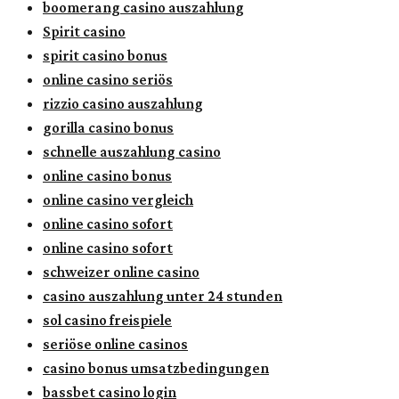
boomerang casino auszahlung
Spirit casino
spirit casino bonus
online casino seriös
rizzio casino auszahlung
gorilla casino bonus
schnelle auszahlung casino
online casino bonus
online casino vergleich
online casino sofort
online casino sofort
schweizer online casino
casino auszahlung unter 24 stunden
sol casino freispiele
seriöse online casinos
casino bonus umsatzbedingungen
bassbet casino login