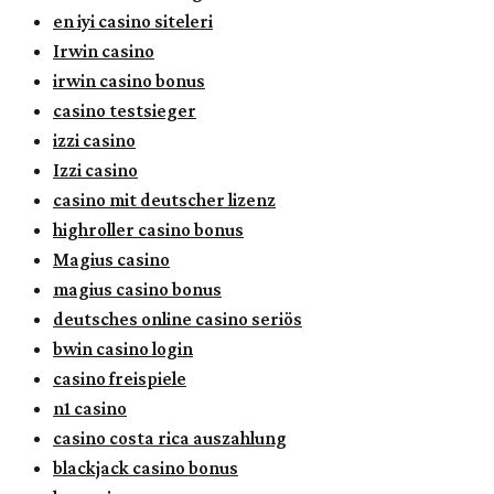
en iyi casino siteleri
Irwin casino
irwin casino bonus
casino testsieger
izzi casino
Izzi casino
casino mit deutscher lizenz
highroller casino bonus
Magius casino
magius casino bonus
deutsches online casino seriös
bwin casino login
casino freispiele
n1 casino
casino costa rica auszahlung
blackjack casino bonus