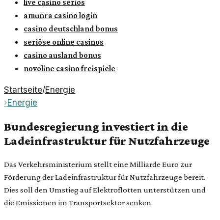
live casino seriös
amunra casino login
casino deutschland bonus
seriöse online casinos
casino ausland bonus
novoline casino freispiele
Startseite
/
Energie
›
Energie
Bundesregierung investiert in die
Ladeinfrastruktur für Nutzfahrzeuge
Das Verkehrsministerium stellt eine Milliarde Euro zur
Förderung der Ladeinfrastruktur für Nutzfahrzeuge bereit.
Dies soll den Umstieg auf Elektroflotten unterstützen und
die Emissionen im Transportsektor senken.