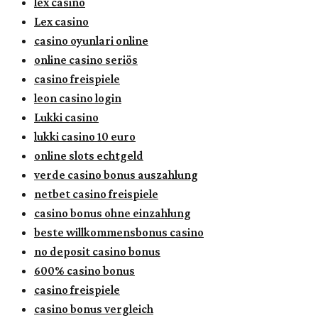
lex casino
Lex casino
casino oyunlari online
online casino seriös
casino freispiele
leon casino login
Lukki casino
lukki casino 10 euro
online slots echtgeld
verde casino bonus auszahlung
netbet casino freispiele
casino bonus ohne einzahlung
beste willkommensbonus casino
no deposit casino bonus
600% casino bonus
casino freispiele
casino bonus vergleich