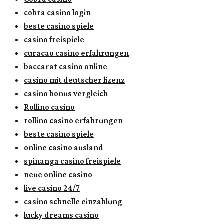
cobra casino login
beste casino spiele
casino freispiele
curacao casino erfahrungen
baccarat casino online
casino mit deutscher lizenz
casino bonus vergleich
Rollino casino
rollino casino erfahrungen
beste casino spiele
online casino ausland
spinanga casino freispiele
neue online casino
live casino 24/7
casino schnelle einzahlung
lucky dreams casino