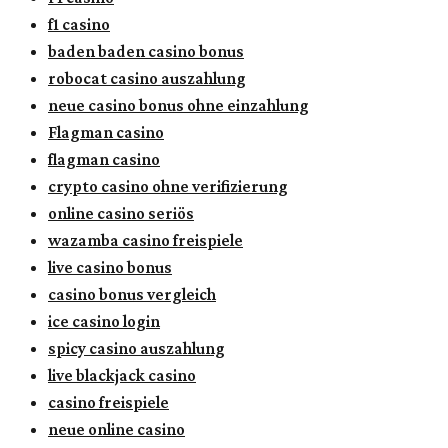
f1 casino
baden baden casino bonus
robocat casino auszahlung
neue casino bonus ohne einzahlung
Flagman casino
flagman casino
crypto casino ohne verifizierung
online casino seriös
wazamba casino freispiele
live casino bonus
casino bonus vergleich
ice casino login
spicy casino auszahlung
live blackjack casino
casino freispiele
neue online casino