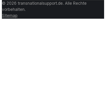
©
2026
transnationalsupport.de
. Alle Rechte
vorbehalten.
Sitemap