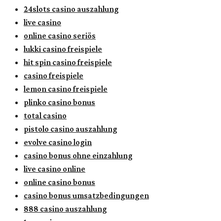
24slots casino auszahlung
live casino
online casino seriös
lukki casino freispiele
hit spin casino freispiele
casino freispiele
lemon casino freispiele
plinko casino bonus
total casino
pistolo casino auszahlung
evolve casino login
casino bonus ohne einzahlung
live casino online
online casino bonus
casino bonus umsatzbedingungen
888 casino auszahlung