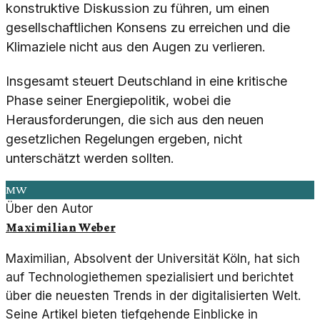
konstruktive Diskussion zu führen, um einen
gesellschaftlichen Konsens zu erreichen und die
Klimaziele nicht aus den Augen zu verlieren.
Insgesamt steuert Deutschland in eine kritische
Phase seiner Energiepolitik, wobei die
Herausforderungen, die sich aus den neuen
gesetzlichen Regelungen ergeben, nicht
unterschätzt werden sollten.
MW
Über den Autor
Maximilian Weber
Maximilian, Absolvent der Universität Köln, hat sich
auf Technologiethemen spezialisiert und berichtet
über die neuesten Trends in der digitalisierten Welt.
Seine Artikel bieten tiefgehende Einblicke in