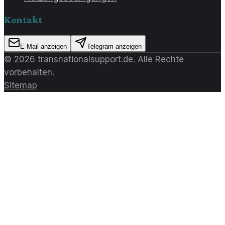
Kontakt
E-Mail anzeigen
Telegram anzeigen
©
2026
transnationalsupport.de
. Alle Rechte
vorbehalten.
Sitemap