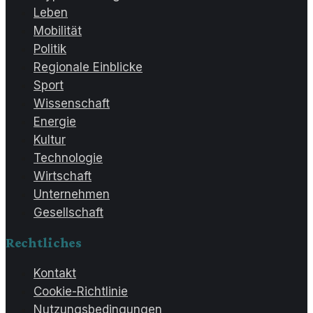
Leben
Mobilität
Politik
Regionale Einblicke
Sport
Wissenschaft
Energie
Kultur
Technologie
Wirtschaft
Unternehmen
Gesellschaft
Rechtliches
Kontakt
Cookie-Richtlinie
Nutzungsbedingungen