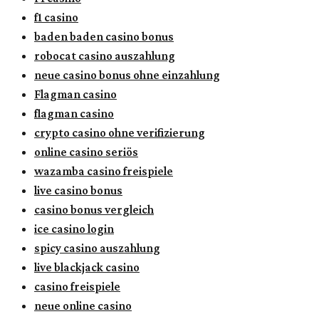
f1 casino
baden baden casino bonus
robocat casino auszahlung
neue casino bonus ohne einzahlung
Flagman casino
flagman casino
crypto casino ohne verifizierung
online casino seriös
wazamba casino freispiele
live casino bonus
casino bonus vergleich
ice casino login
spicy casino auszahlung
live blackjack casino
casino freispiele
neue online casino