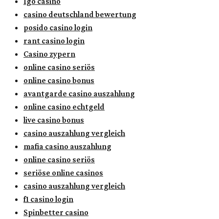
1go casino
casino deutschland bewertung
posido casino login
rant casino login
Casino zypern
online casino seriös
online casino bonus
avantgarde casino auszahlung
online casino echtgeld
live casino bonus
casino auszahlung vergleich
mafia casino auszahlung
online casino seriös
seriöse online casinos
casino auszahlung vergleich
f1 casino login
Spinbetter casino