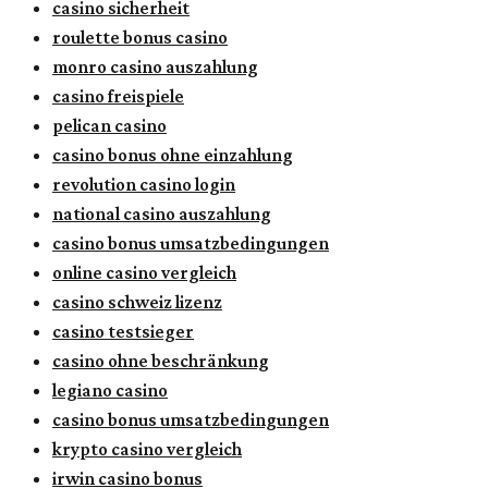
casino sicherheit
roulette bonus casino
monro casino auszahlung
casino freispiele
pelican casino
casino bonus ohne einzahlung
revolution casino login
national casino auszahlung
casino bonus umsatzbedingungen
online casino vergleich
casino schweiz lizenz
casino testsieger
casino ohne beschränkung
legiano casino
casino bonus umsatzbedingungen
krypto casino vergleich
irwin casino bonus