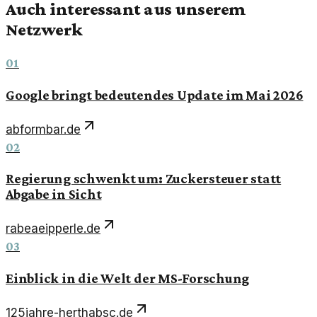
Auch interessant aus unserem
Netzwerk
01
Google bringt bedeutendes Update im Mai 2026
abformbar.de
02
Regierung schwenkt um: Zuckersteuer statt
Abgabe in Sicht
rabeaeipperle.de
03
Einblick in die Welt der MS-Forschung
125jahre-herthabsc.de