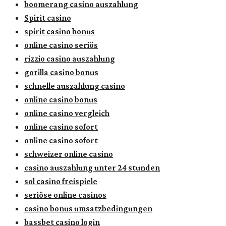
boomerang casino auszahlung
Spirit casino
spirit casino bonus
online casino seriös
rizzio casino auszahlung
gorilla casino bonus
schnelle auszahlung casino
online casino bonus
online casino vergleich
online casino sofort
online casino sofort
schweizer online casino
casino auszahlung unter 24 stunden
sol casino freispiele
seriöse online casinos
casino bonus umsatzbedingungen
bassbet casino login