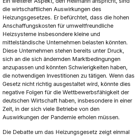
Ein weiterer Aspekt, den Heilmann anspricht, sind
die wirtschaftlichen Auswirkungen des
Heizungsgesetzes. Er befürchtet, dass die hohen
Anschaffungskosten für umweltfreundliche
Heizsysteme insbesondere kleine und
mittelständische Unternehmen belasten könnten.
Diese Unternehmen stehen bereits unter Druck,
sich an die sich ändernden Marktbedingungen
anzupassen und könnten Schwierigkeiten haben,
die notwendigen Investitionen zu tätigen. Wenn das
Gesetz nicht richtig ausgestaltet wird, könnte dies
negative Folgen für die Wettbewerbsfähigkeit der
deutschen Wirtschaft haben, insbesondere in einer
Zeit, in der sich viele Betriebe von den
Auswirkungen der Pandemie erholen müssen.
Die Debatte um das Heizungsgesetz zeigt einmal