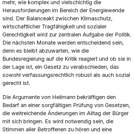
mehr, wie komplex und vielschichtig die
Herausforderungen im Bereich der Energiewende
sind. Der Balanceakt zwischen Klimaschutz,
wirtschaftlicher Tragfähigkeit und sozialer
Gerechtigkeit wird zur zentralen Aufgabe der Politik.
Die nächsten Monate werden entscheidend sein,
denn es bleibt abzuwarten, wie die
Bundesregierung auf die Kritik reagiert und ob sie in
der Lage ist, ein Gesetz zu verabschieden, das
sowohl verfassungsrechtlich robust als auch sozial
gerecht ist.
Die Argumente von Heilmann bekräftigen den
Bedarf an einer sorgfältigen Prüfung von Gesetzen,
die weitreichende Änderungen im Alltag der Bürger
mit sich bringen. Es wird notwendig sein, die
Stimmen aller Betroffenen zu hören und eine