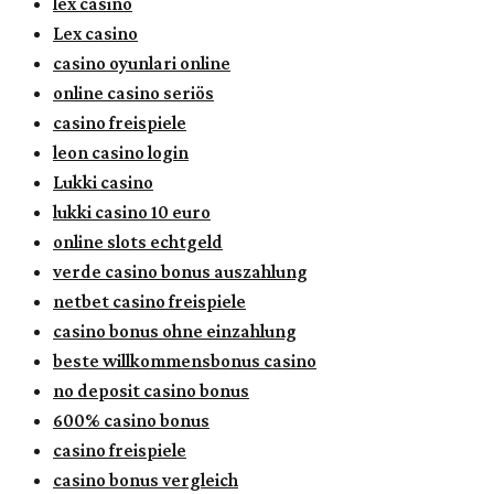
lex casino
Lex casino
casino oyunlari online
online casino seriös
casino freispiele
leon casino login
Lukki casino
lukki casino 10 euro
online slots echtgeld
verde casino bonus auszahlung
netbet casino freispiele
casino bonus ohne einzahlung
beste willkommensbonus casino
no deposit casino bonus
600% casino bonus
casino freispiele
casino bonus vergleich