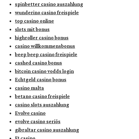
spinbetter casino auszahlung
wunderino casino freispiele
top casino online
slots mit bonus
highroller casino bonus
casino willkommensbonus
beep beep casino freispiele
cashed casino bonus
bitcoin casino vodds login
Echtgeld casino bonus
casino malta
betano casino freispiele
casino slots auszahlung
Evolve casino
evolve casino seriös
gibraltar casino auszahlung
F1 casino