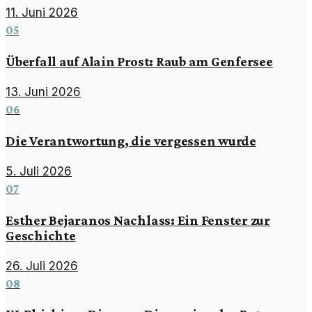
11. Juni 2026
05
Überfall auf Alain Prost: Raub am Genfersee
13. Juni 2026
06
Die Verantwortung, die vergessen wurde
5. Juli 2026
07
Esther Bejaranos Nachlass: Ein Fenster zur
Geschichte
26. Juli 2026
08