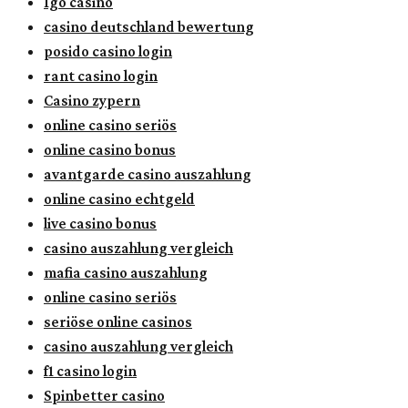
1go casino
casino deutschland bewertung
posido casino login
rant casino login
Casino zypern
online casino seriös
online casino bonus
avantgarde casino auszahlung
online casino echtgeld
live casino bonus
casino auszahlung vergleich
mafia casino auszahlung
online casino seriös
seriöse online casinos
casino auszahlung vergleich
f1 casino login
Spinbetter casino