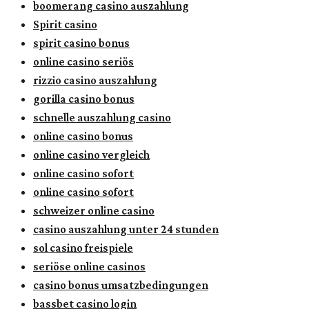
boomerang casino auszahlung
Spirit casino
spirit casino bonus
online casino seriös
rizzio casino auszahlung
gorilla casino bonus
schnelle auszahlung casino
online casino bonus
online casino vergleich
online casino sofort
online casino sofort
schweizer online casino
casino auszahlung unter 24 stunden
sol casino freispiele
seriöse online casinos
casino bonus umsatzbedingungen
bassbet casino login