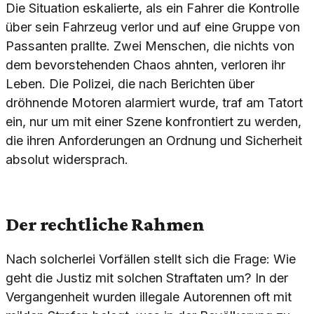
Die Situation eskalierte, als ein Fahrer die Kontrolle
über sein Fahrzeug verlor und auf eine Gruppe von
Passanten prallte. Zwei Menschen, die nichts von
dem bevorstehenden Chaos ahnten, verloren ihr
Leben. Die Polizei, die nach Berichten über
dröhnende Motoren alarmiert wurde, traf am Tatort
ein, nur um mit einer Szene konfrontiert zu werden,
die ihren Anforderungen an Ordnung und Sicherheit
absolut widersprach.
Der rechtliche Rahmen
Nach solcherlei Vorfällen stellt sich die Frage: Wie
geht die Justiz mit solchen Straftaten um? In der
Vergangenheit wurden illegale Autorennen oft mit