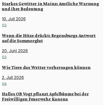
Starkes Gewitter in Mainz: Amtliche Warnung
und ihre Bedeutung
10. Juli 2026
02
Wenn die Hitze drückt: Regensburgs Antwort
auf die Sommerglut
20. Juni 2026
03
Wie Tiere das Wetter vorhersagen können
2. Juli 2026
04
Halles OB Vogt pflanzt Apfelbäume bei der
Freiwilligen Feuerwehr Kanena