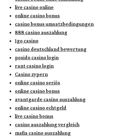
live casino online
online casino bonus
casino bonus umsatzbedingungen
888 casino auszahlung
1go casino
casino deutschland bewertung
posido casino login
rant casino login
Casino zypern
online casino seriös
online casino bonus
avantgarde casino auszahlung
online casino echtgeld
live casino bonus
casino auszahlung vergleich
mafia casino auszahlung