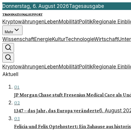
Donnerstag, 6. August 2026
Tagesausgabe
transnationalsupport
Kryptowährungen
Leben
Mobilität
Politik
Regionale Einbl
Mehr
Wissenschaft
Energie
Kultur
Technologie
Wirtschaft
Unte
Kryptowährungen
Leben
Mobilität
Politik
Regionale Einbl
Aktuell
01
JP Morgan Chase stuft Fresenius Medical Care als Un
02
6. August 20
1347 – das Jahr, das Europa veränderte
03
Felicia und Felix Optehostert: Ein Zuhause aus historis