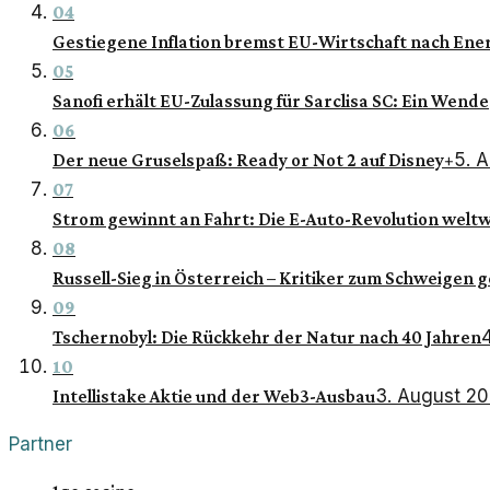
04
Gestiegene Inflation bremst EU-Wirtschaft nach Ene
05
Sanofi erhält EU-Zulassung für Sarclisa SC: Ein Wend
06
5. 
Der neue Gruselspaß: Ready or Not 2 auf Disney+
07
Strom gewinnt an Fahrt: Die E-Auto-Revolution weltw
08
Russell-Sieg in Österreich – Kritiker zum Schweigen 
09
Tschernobyl: Die Rückkehr der Natur nach 40 Jahren
10
3. August 2
Intellistake Aktie und der Web3-Ausbau
Partner