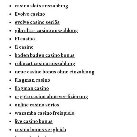
casino slots auszahlung
Evolve casino
evolve casino seriös
gibraltar casino auszahlung
F1 casino
f1 casino
baden baden casino bonus
robocat casino auszahlung
neue casino bonus ohne einzahlung
Flagman casino
flagman casino
crypto casino ohne verifizierung
online casino seriös
wazamba casino freispiele
live casino bonus
casino bonus vergleich