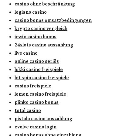
casino ohne beschränkung
legiano casino
casino bonus umsatzbedingungen
krypto casino vergleich
irwin casino bonus
24slots casino auszahlung
live casino
online casino seriös
lukki casino freispiele
hit spin casino freispiele
casino freispiele
lemon casino freispiele
plinko casino bonus
total casino
pistolo casino auszahlung
evolve casino login
casino bonus ohne einzahlung