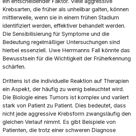
ein entscheidender Faktor. Viele aggressive
Krebsarten, die früher als unheilbar galten, können
mittlerweile, wenn sie in einem frühen Stadium
identifiziert werden, effektiver behandelt werden.
Die Sensibilisierung für Symptome und die
Bedeutung regelmäßiger Untersuchungen sind
hierbei essenziell. Uwe Herrmanns Fall könnte das
Bewusstsein für die Wichtigkeit der Früherkennung
schärfen.
Drittens ist die individuelle Reaktion auf Therapien
ein Aspekt, der häufig zu wenig beleuchtet wird.
Die Biologie eines Tumors ist komplex und variiert
stark von Patient zu Patient. Dies bedeutet, dass
nicht jede aggressive Krebsform zwangsläufig den
gleichen Verlauf nimmt. Es gibt Beispiele von
Patienten, die trotz einer schweren Diagnose