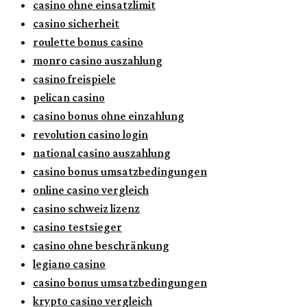
casino ohne einsatzlimit
casino sicherheit
roulette bonus casino
monro casino auszahlung
casino freispiele
pelican casino
casino bonus ohne einzahlung
revolution casino login
national casino auszahlung
casino bonus umsatzbedingungen
online casino vergleich
casino schweiz lizenz
casino testsieger
casino ohne beschränkung
legiano casino
casino bonus umsatzbedingungen
krypto casino vergleich