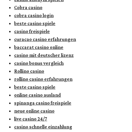
Cobra casino
cobra casino login
beste casino spiele
casino freispiele
curacao casino erfahrungen
baccarat casino online
casino mit deutscher lizenz
casino bonus vergleich
Rollino casino
rollino casino erfahrungen
beste casino spiele
online casino ausland
spinanga casino freispiele
neue online casino
live casino 24/7
casino schnelle einzahlung