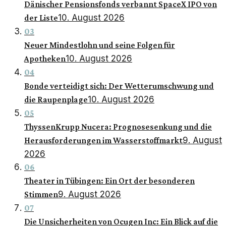
Dänischer Pensionsfonds verbannt SpaceX IPO von
10. August 2026
der Liste
03
Neuer Mindestlohn und seine Folgen für
10. August 2026
Apotheken
04
Bonde verteidigt sich: Der Wetterumschwung und
10. August 2026
die Raupenplage
05
ThyssenKrupp Nucera: Prognosesenkung und die
9. August
Herausforderungen im Wasserstoffmarkt
2026
06
Theater in Tübingen: Ein Ort der besonderen
9. August 2026
Stimmen
07
Die Unsicherheiten von Ocugen Inc: Ein Blick auf die