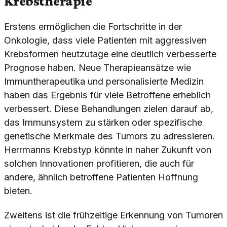
Krebstherapie
Erstens ermöglichen die Fortschritte in der
Onkologie, dass viele Patienten mit aggressiven
Krebsformen heutzutage eine deutlich verbesserte
Prognose haben. Neue Therapieansätze wie
Immuntherapeutika und personalisierte Medizin
haben das Ergebnis für viele Betroffene erheblich
verbessert. Diese Behandlungen zielen darauf ab,
das Immunsystem zu stärken oder spezifische
genetische Merkmale des Tumors zu adressieren.
Herrmanns Krebstyp könnte in naher Zukunft von
solchen Innovationen profitieren, die auch für
andere, ähnlich betroffene Patienten Hoffnung
bieten.
Zweitens ist die frühzeitige Erkennung von Tumoren