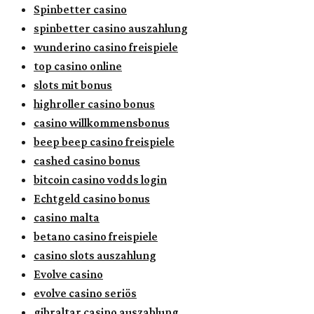
Spinbetter casino
spinbetter casino auszahlung
wunderino casino freispiele
top casino online
slots mit bonus
highroller casino bonus
casino willkommensbonus
beep beep casino freispiele
cashed casino bonus
bitcoin casino vodds login
Echtgeld casino bonus
casino malta
betano casino freispiele
casino slots auszahlung
Evolve casino
evolve casino seriös
gibraltar casino auszahlung