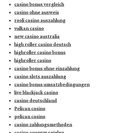
casino bonus vergleich
casino ohne ausweis
rooli casino auszahlung
vulkan casino
new casino australia
high roller casino deutsch
highroller casino bonus
highroller casino
casino bonus ohne einzahlung
casino slots auszahlung
casino bonus umsatzbedingungen
live blackjack casino
casino deutschland
Pelican casino
pelican casino
casino zahlungsmethoden
casino anonym spielen