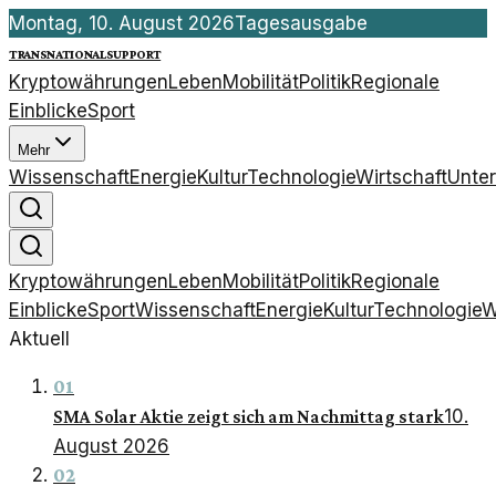
Montag, 10. August 2026
Tagesausgabe
transnationalsupport
Kryptowährungen
Leben
Mobilität
Politik
Regionale
Einblicke
Sport
Mehr
Wissenschaft
Energie
Kultur
Technologie
Wirtschaft
Unte
Kryptowährungen
Leben
Mobilität
Politik
Regionale
Einblicke
Sport
Wissenschaft
Energie
Kultur
Technologie
W
Aktuell
01
10.
SMA Solar Aktie zeigt sich am Nachmittag stark
August 2026
02