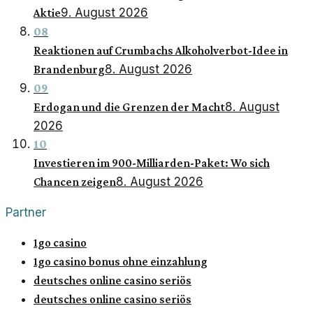
9. August 2026
Aktie
08
Reaktionen auf Crumbachs Alkoholverbot-Idee in
8. August 2026
Brandenburg
09
8. August
Erdogan und die Grenzen der Macht
2026
10
Investieren im 900-Milliarden-Paket: Wo sich
8. August 2026
Chancen zeigen
Partner
1go casino
1go casino bonus ohne einzahlung
deutsches online casino seriös
deutsches online casino seriös