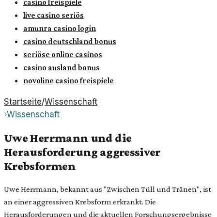
casino freispiele
live casino seriös
amunra casino login
casino deutschland bonus
seriöse online casinos
casino ausland bonus
novoline casino freispiele
Startseite
/
Wissenschaft
›
Wissenschaft
Uwe Herrmann und die
Herausforderung aggressiver
Krebsformen
Uwe Herrmann, bekannt aus "Zwischen Tüll und Tränen", ist
an einer aggressiven Krebsform erkrankt. Die
Herausforderungen und die aktuellen Forschungsergebnisse