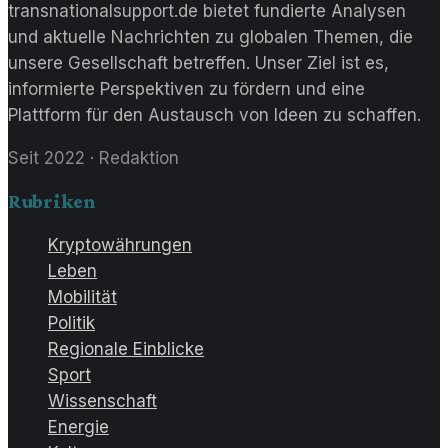
transnationalsupport.de bietet fundierte Analysen
und aktuelle Nachrichten zu globalen Themen, die
unsere Gesellschaft betreffen. Unser Ziel ist es,
informierte Perspektiven zu fördern und eine
Plattform für den Austausch von Ideen zu schaffen.
Seit 2022
·
Redaktion
Rubriken
Kryptowährungen
Leben
Mobilität
Politik
Regionale Einblicke
Sport
Wissenschaft
Energie